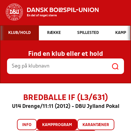
Hvad vil du søge efter?
KLUB/HOLD
RÆKKE
SPILLESTED
KAMP
INDHOLD OG NYHEDER
Find en klub eller et hold
STILLINGER, RESULTATER, KLUBBER OG
HOLD
BREDBALLE IF (L3/631)
U14 Drenge/11:11 (2012) - DBU Jylland Pokal
INFO
KAMPPROGRAM
KARANTÆNER