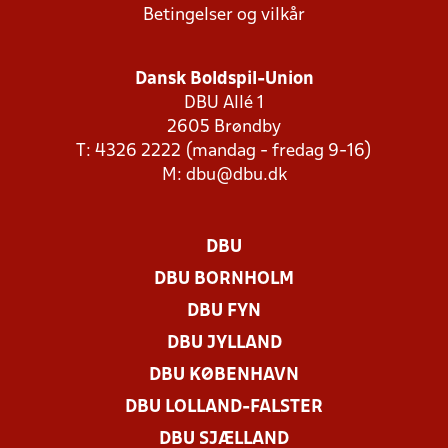
Betingelser og vilkår
Dansk Boldspil-Union
DBU Allé 1
2605 Brøndby
T: 4326 2222 (mandag - fredag 9-16)
M:
dbu@dbu.dk
DBU
DBU BORNHOLM
DBU FYN
DBU JYLLAND
DBU KØBENHAVN
DBU LOLLAND-FALSTER
DBU SJÆLLAND