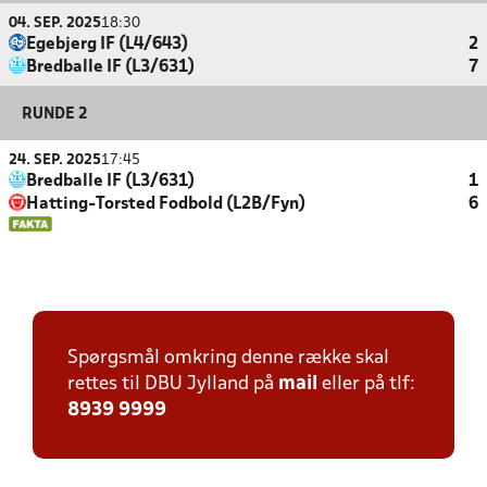
04. SEP. 2025
18:30
Egebjerg IF (L4/643)
2
Bredballe IF (L3/631)
7
RUNDE 2
24. SEP. 2025
17:45
Bredballe IF (L3/631)
1
Hatting-Torsted Fodbold (L2B/Fyn)
6
Spørgsmål omkring denne række skal
rettes til DBU Jylland på
mail
eller på tlf:
8939 9999