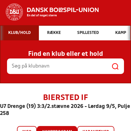
Hvad vil du søge efter?
KLUB/HOLD
RÆKKE
SPILLESTED
KAMP
INDHOLD OG NYHEDER
Find en klub eller et hold
STILLINGER, RESULTATER, KLUBBER OG
HOLD
BIERSTED IF
U7 Drenge (19) 3:3/2.stævne 2026 - Lørdag 9/5, Pulje
258