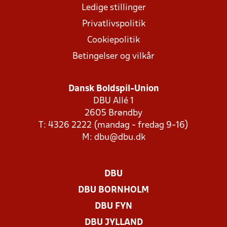
Ledige stillinger
Privatlivspolitik
Cookiepolitik
Betingelser og vilkår
Dansk Boldspil-Union
DBU Allé 1
2605 Brøndby
T: 4326 2222 (mandag - fredag 9-16)
M:
dbu@dbu.dk
DBU
DBU BORNHOLM
DBU FYN
DBU JYLLAND