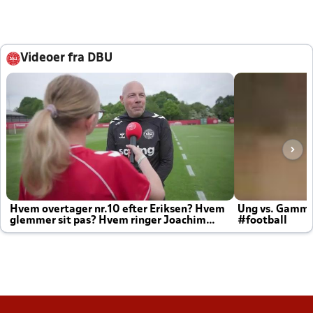
Videoer fra DBU
Hvem overtager nr.10 efter Eriksen? Hvem
Ung vs. Gamm
glemmer sit pas? Hvem ringer Joachim
#football
altid til efter kampe?