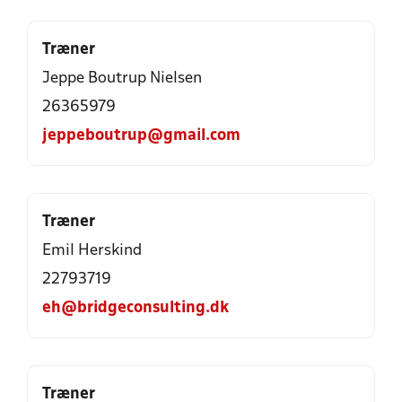
Træner
Jeppe Boutrup Nielsen
26365979
jeppeboutrup@gmail.com
Træner
Emil Herskind
22793719
eh@bridgeconsulting.dk
Træner