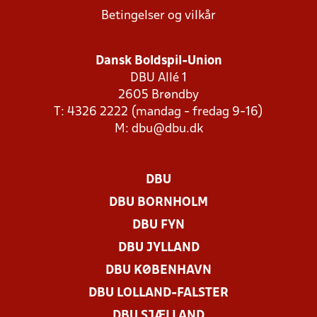
Betingelser og vilkår
Dansk Boldspil-Union
DBU Allé 1
2605 Brøndby
T: 4326 2222 (mandag - fredag 9-16)
M:
dbu@dbu.dk
DBU
DBU BORNHOLM
DBU FYN
DBU JYLLAND
DBU KØBENHAVN
DBU LOLLAND-FALSTER
DBU SJÆLLAND