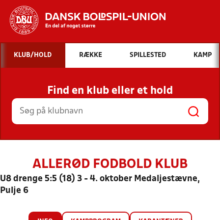
Hvad vil du søge efter?
KLUB/HOLD
RÆKKE
SPILLESTED
KAMP
INDHOLD OG NYHEDER
Find en klub eller et hold
STILLINGER, RESULTATER, KLUBBER OG
HOLD
ALLERØD FODBOLD KLUB
U8 drenge 5:5 (18) 3 - 4. oktober Medaljestævne,
Pulje 6