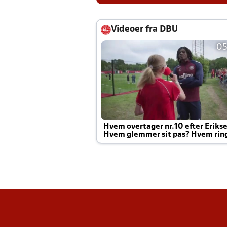
Videoer fra DBU
05
Hvem overtager nr.10 efter Eriks
Hvem glemmer sit pas? Hvem rin
Joachim altid til efter kampe?