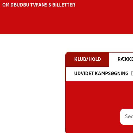
OM DBU
DBU TV
FANS & BILLETTER
KLUB/HOLD
RÆKK
UDVIDET KAMPSØGNING