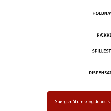
HOLDNA
RÆKK
SPILLES
DISPENSA
Spørgsmål omkring denne ræk