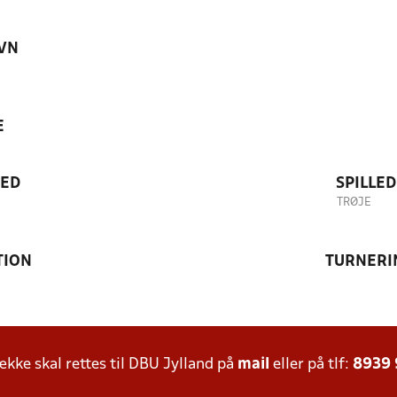
VN
E
TED
SPILLE
TRØJE
TION
TURNERI
ke skal rettes til DBU Jylland på
mail
eller på tlf:
8939