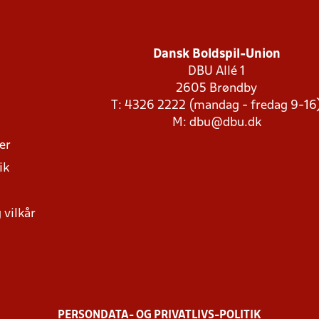
Dansk Boldspil-Union
DBU Allé 1
2605 Brøndby
T: 4326 2222 (mandag - fredag 9-16
M:
dbu@dbu.dk
ger
ik
 vilkår
PERSONDATA- OG PRIVATLIVS-POLITIK