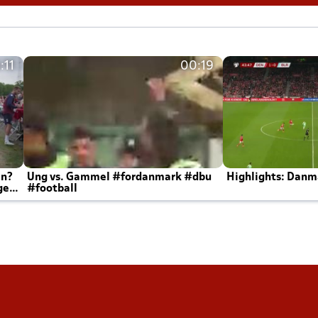
:11
00:19
en?
Ung vs. Gammel #fordanmark #dbu
Highlights: Danma
ger
#football