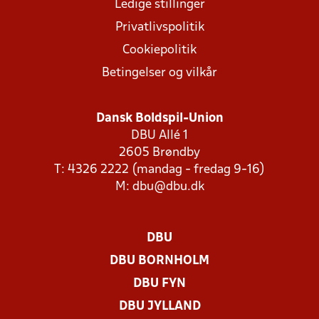
Ledige stillinger
Privatlivspolitik
Cookiepolitik
Betingelser og vilkår
Dansk Boldspil-Union
DBU Allé 1
2605 Brøndby
T: 4326 2222 (mandag - fredag 9-16)
M:
dbu@dbu.dk
DBU
DBU BORNHOLM
DBU FYN
DBU JYLLAND