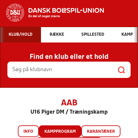
Hvad vil du søge efter?
KLUB/HOLD
RÆKKE
SPILLESTED
KAMP
INDHOLD OG NYHEDER
Find en klub eller et hold
STILLINGER, RESULTATER, KLUBBER OG
HOLD
AAB
U16 Piger DM / Træningskamp
INFO
KAMPPROGRAM
KARANTÆNER