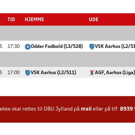
TID
HJEMME
UDE
5
17:30
Odder Fodbold (L3/528)
VSK Aarhus (L2/5
5
17:00
VSK Aarhus (L2/511)
AGF, Aarhus (Liga
ke skal rettes til DBU Jylland på
mail
eller på tlf:
8939