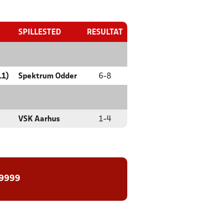
SPILLESTED
RESULTAT
11)
Spektrum Odder
6
-
8
)
VSK Aarhus
1
-
4
 9999