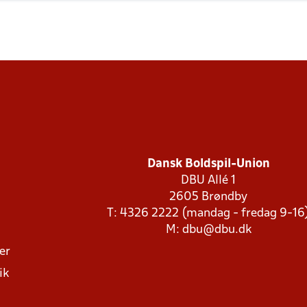
Dansk Boldspil-Union
DBU Allé 1
2605 Brøndby
T: 4326 2222 (mandag - fredag 9-16
M:
dbu@dbu.dk
ger
ik