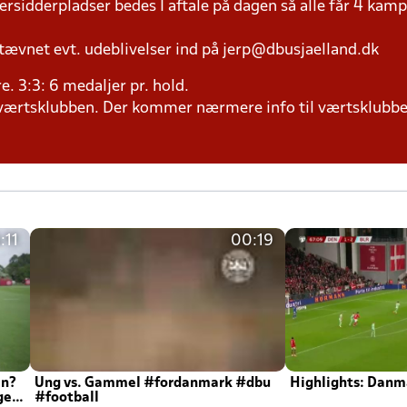
versidderpladser bedes I aftale på dagen så alle får 4 kamp
tævnet evt. udeblivelser ind på jerp@dbusjaelland.dk
ere. 3:3: 6 medaljer pr. hold.
il værtsklubben. Der kommer nærmere info til værtsklubbe
:11
00:19
en?
Ung vs. Gammel #fordanmark #dbu
Highlights: Danma
ger
#football