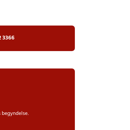
2 3366
s begyndelse.