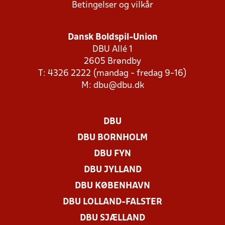
Betingelser og vilkår
Dansk Boldspil-Union
DBU Allé 1
2605 Brøndby
T: 4326 2222 (mandag - fredag 9-16)
M:
dbu@dbu.dk
DBU
DBU BORNHOLM
DBU FYN
DBU JYLLAND
DBU KØBENHAVN
DBU LOLLAND-FALSTER
DBU SJÆLLAND