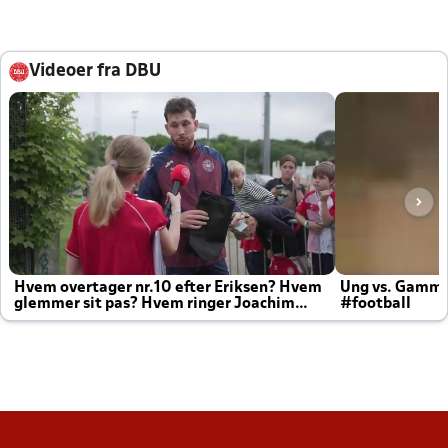
Videoer fra DBU
Hvem overtager nr.10 efter Eriksen? Hvem
Ung vs. Gamm
glemmer sit pas? Hvem ringer Joachim
#football
altid til efter kampe?