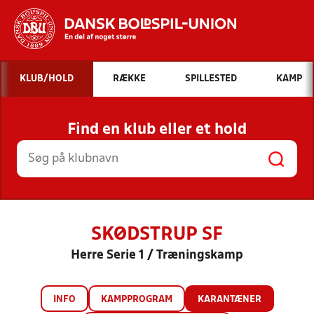
Hvad vil du søge efter?
KLUB/HOLD
RÆKKE
SPILLESTED
KAMP
INDHOLD OG NYHEDER
Find en klub eller et hold
STILLINGER, RESULTATER, KLUBBER OG
HOLD
SKØDSTRUP SF
Herre Serie 1 / Træningskamp
INFO
KAMPPROGRAM
KARANTÆNER