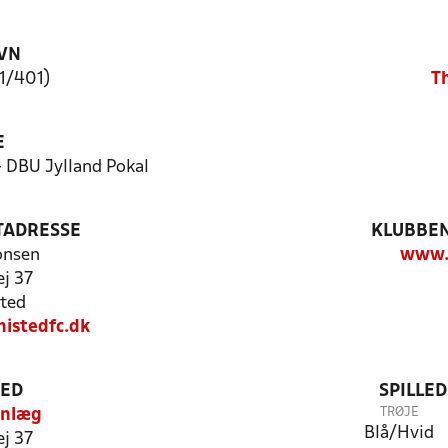
VN
L1/401)
T
E
- DBU Jylland Pokal
TADRESSE
KLUBBEN
onsen
www.t
ej 37
ted
istedfc.dk
TED
SPILLE
TRØJE
Anlæg
Blå/Hvid
ej 37