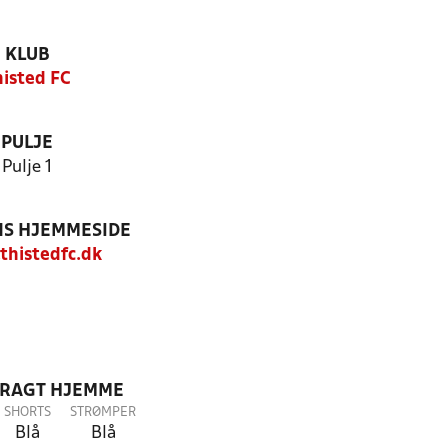
KLUB
histed FC
PULJE
Pulje 1
S HJEMMESIDE
histedfc.dk
DRAGT HJEMME
SHORTS
STRØMPER
Blå
Blå