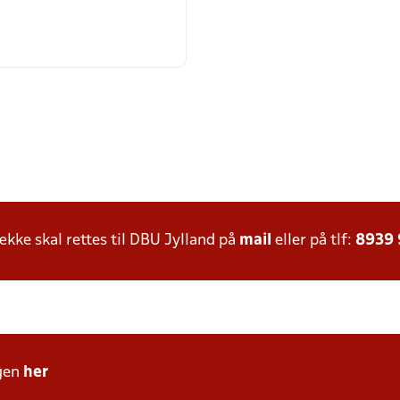
ke skal rettes til DBU Jylland på
mail
eller på tlf:
8939
gen
her