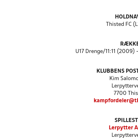
HOLDNA
Thisted FC (
RÆKK
U17 Drenge/11:11 (2009) 
KLUBBENS POS
Kim Salom
Lerpytterv
7700 This
kampfordeler@th
SPILLES
Lerpytter 
Lerpytterv