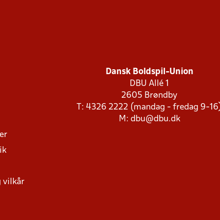
Dansk Boldspil-Union
DBU Allé 1
2605 Brøndby
T: 4326 2222 (mandag - fredag 9-16
M:
dbu@dbu.dk
ger
ik
 vilkår