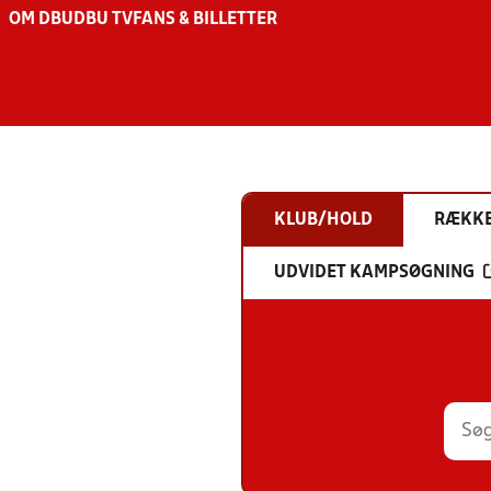
OM DBU
DBU TV
FANS & BILLETTER
KLUB/HOLD
RÆKK
UDVIDET KAMPSØGNING