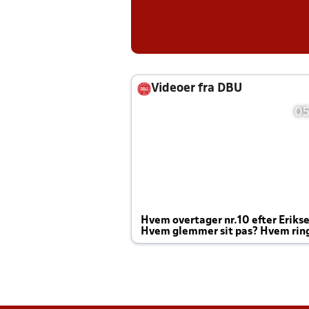
Videoer fra DBU
05
Hvem overtager nr.10 efter Eriks
Hvem glemmer sit pas? Hvem rin
Joachim altid til efter kampe?