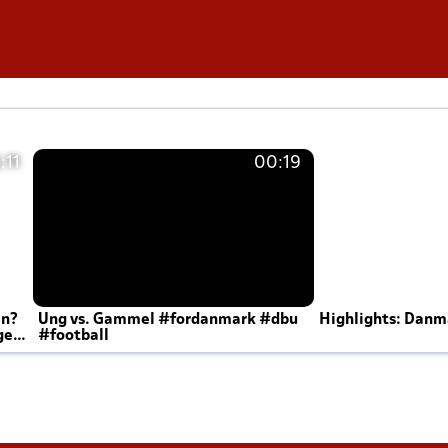
:11
00:19
en?
Ung vs. Gammel #fordanmark #dbu
Highlights: Danma
ger
#football