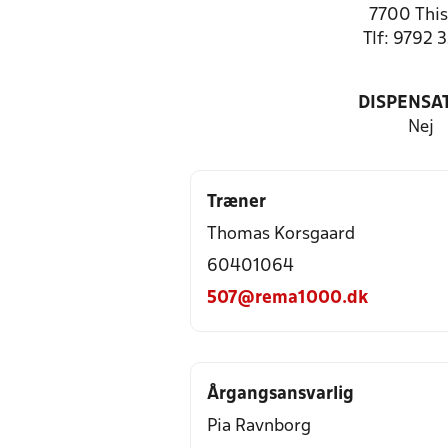
7700 This
Tlf: 9792 
DISPENSA
Nej
Træner
Thomas Korsgaard
60401064
507@rema1000.dk
Årgangsansvarlig
Pia Ravnborg