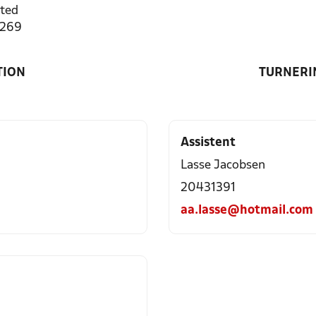
ted
3269
TION
TURNERI
Assistent
Lasse Jacobsen
20431391
aa.lasse@hotmail.com