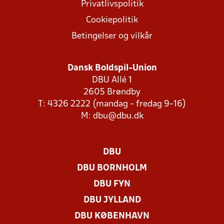
Privatlivspolitik
Cookiepolitik
Betingelser og vilkår
Dansk Boldspil-Union
DBU Allé 1
2605 Brøndby
T: 4326 2222 (mandag - fredag 9-16)
M:
dbu@dbu.dk
DBU
DBU BORNHOLM
DBU FYN
DBU JYLLAND
DBU KØBENHAVN