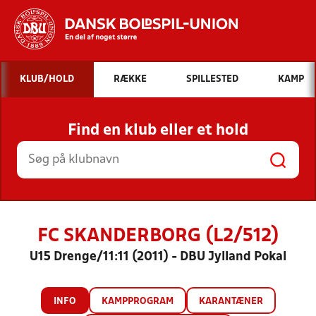
Hvad vil du søge efter?
KLUB/HOLD
RÆKKE
SPILLESTED
KAMP
INDHOLD OG NYHEDER
Find en klub eller et hold
STILLINGER, RESULTATER, KLUBBER OG
HOLD
FC SKANDERBORG (L2/512)
U15 Drenge/11:11 (2011) - DBU Jylland Pokal
INFO
KAMPPROGRAM
KARANTÆNER