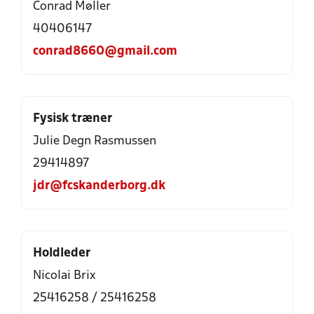
Conrad Møller
40406147
conrad8660@gmail.com
Fysisk træner
Julie Degn Rasmussen
29414897
jdr@fcskanderborg.dk
Holdleder
Nicolai Brix
25416258 / 25416258