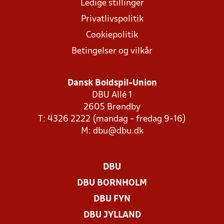
Ledige stillinger
Privatlivspolitik
Cookiepolitik
Betingelser og vilkår
Dansk Boldspil-Union
DBU Allé 1
2605 Brøndby
T: 4326 2222 (mandag - fredag 9-16)
M:
dbu@dbu.dk
DBU
DBU BORNHOLM
DBU FYN
DBU JYLLAND