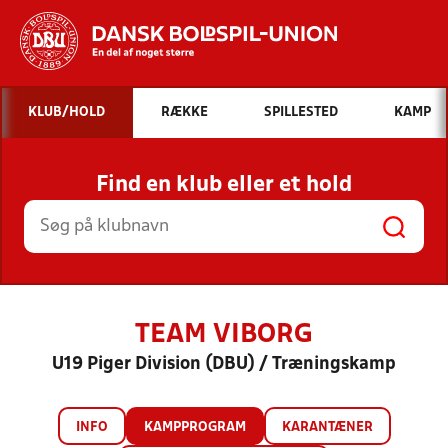
Hvad vil du søge efter?
KLUB/HOLD
RÆKKE
SPILLESTED
KAMP
INDHOLD OG NYHEDER
Find en klub eller et hold
STILLINGER, RESULTATER, KLUBBER OG
HOLD
TEAM VIBORG
U19 Piger Division (DBU) / Træningskamp
INFO
KAMPPROGRAM
KARANTÆNER