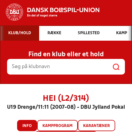
Hvad vil du søge efter?
KLUB/HOLD
RÆKKE
SPILLESTED
KAMP
INDHOLD OG NYHEDER
Find en klub eller et hold
STILLINGER, RESULTATER, KLUBBER OG
HOLD
HEI (L2/314)
U19 Drenge/11:11 (2007-08) - DBU Jylland Pokal
INFO
KAMPPROGRAM
KARANTÆNER