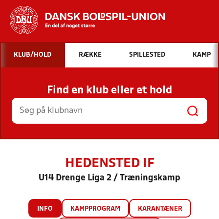
Hvad vil du søge efter?
KLUB/HOLD
RÆKKE
SPILLESTED
KAMP
INDHOLD OG NYHEDER
Find en klub eller et hold
STILLINGER, RESULTATER, KLUBBER OG
HOLD
HEDENSTED IF
U14 Drenge Liga 2 / Træningskamp
INFO
KAMPPROGRAM
KARANTÆNER