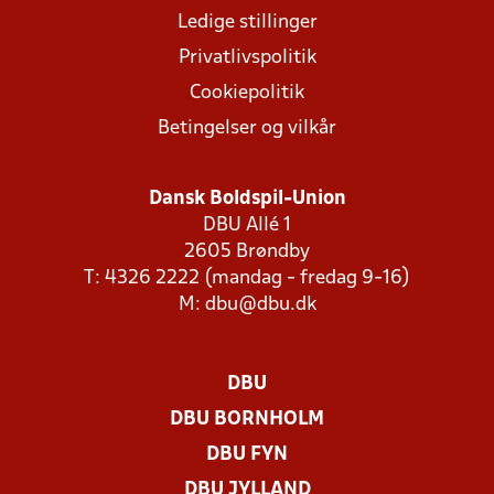
Ledige stillinger
Privatlivspolitik
Cookiepolitik
Betingelser og vilkår
Dansk Boldspil-Union
DBU Allé 1
2605 Brøndby
T: 4326 2222 (mandag - fredag 9-16)
M:
dbu@dbu.dk
DBU
DBU BORNHOLM
DBU FYN
DBU JYLLAND