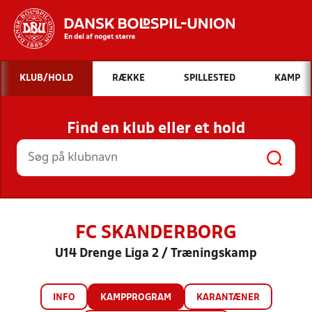
Hvad vil du søge efter?
KLUB/HOLD
RÆKKE
SPILLESTED
KAMP
INDHOLD OG NYHEDER
Find en klub eller et hold
STILLINGER, RESULTATER, KLUBBER OG
HOLD
FC SKANDERBORG
U14 Drenge Liga 2 / Træningskamp
INFO
KAMPPROGRAM
KARANTÆNER