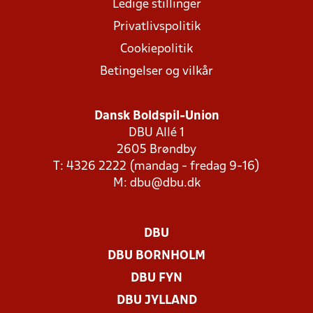
Ledige stillinger
Privatlivspolitik
Cookiepolitik
Betingelser og vilkår
Dansk Boldspil-Union
DBU Allé 1
2605 Brøndby
T: 4326 2222 (mandag - fredag 9-16)
M:
dbu@dbu.dk
DBU
DBU BORNHOLM
DBU FYN
DBU JYLLAND