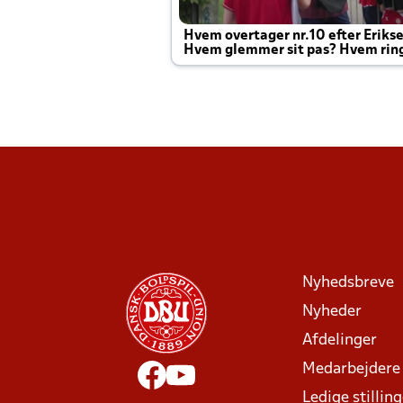
Hvem overtager nr.10 efter Eriks
Hvem glemmer sit pas? Hvem rin
Joachim altid til efter kampe?
Nyhedsbreve
Nyheder
Afdelinger
Medarbejdere
Ledige stillin