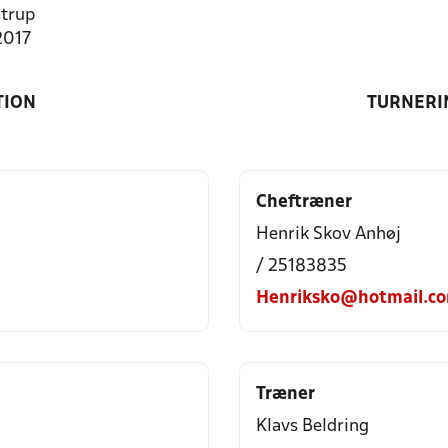
trup
2017
TION
TURNERI
Cheftræner
Henrik Skov Anhøj
/ 25183835
Henriksko@hotmail.c
Træner
Klavs Beldring