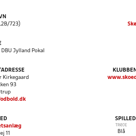
VN
L2B/723)
Skø
E
- DBU Jylland Pokal
TADRESSE
KLUBBEN
r Kirkegaard
www.skoed
ken 93
trup
odbold.dk
TED
SPILLE
TRØJE
ætsanlæg
Blå
ej 11