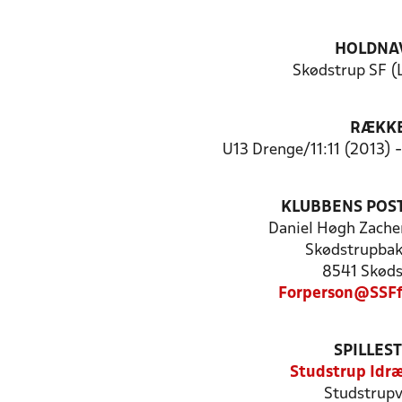
HOLDNA
Skødstrup SF (
RÆKK
U13 Drenge/11:11 (2013) 
KLUBBENS POS
Daniel Høgh Zache
Skødstrupbak
8541 Skøds
Forperson@SSFf
SPILLES
Studstrup Idr
Studstrupv