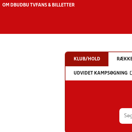
OM DBU
DBU TV
FANS & BILLETTER
KLUB/HOLD
RÆKK
UDVIDET KAMPSØGNING