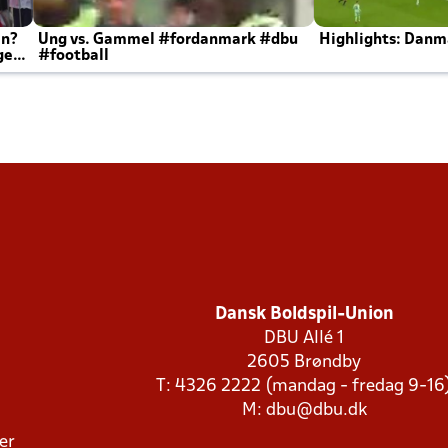
en?
Ung vs. Gammel #fordanmark #dbu
Highlights: Danma
ger
#football
Dansk Boldspil-Union
DBU Allé 1
2605 Brøndby
T: 4326 2222 (mandag - fredag 9-16
M:
dbu@dbu.dk
ger