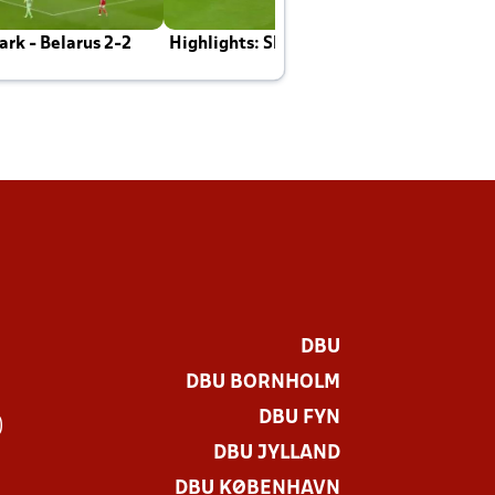
rk - Belarus 2-2
Highlights: Skotland - Danmark 4-2
J
E
DBU
DBU BORNHOLM
DBU FYN
)
DBU JYLLAND
DBU KØBENHAVN