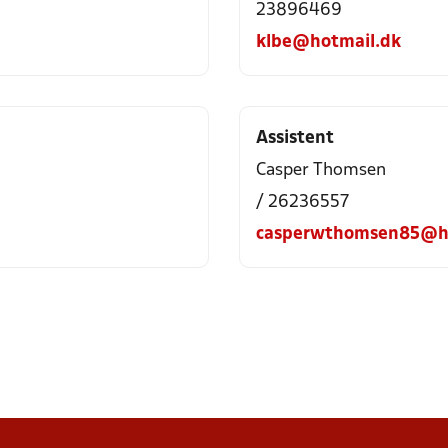
23896469
klbe@hotmail.dk
Assistent
Casper Thomsen
/ 26236557
casperwthomsen85@h