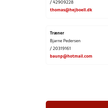
/ 42909228
thomas@hejboell.dk
Træner
Bjarne Pedersen
/ 20319161
baunp@hotmail.com