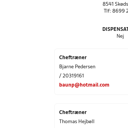
8541 Skøds
Tlf: 8699 
DISPENSA
Nej
Cheftræner
Bjarne Pedersen
/ 20319161
baunp@hotmail.com
Cheftræner
Thomas Hejbøll