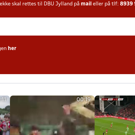
ke skal rettes til DBU Jylland på
mail
eller på tlf:
8939
gen
her
:11
00:19