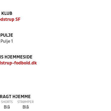
KLUB
dstrup SF
PULJE
Pulje 1
S HJEMMESIDE
strup-fodbold.dk
DRAGT HJEMME
SHORTS
STRØMPER
Blå
Blå