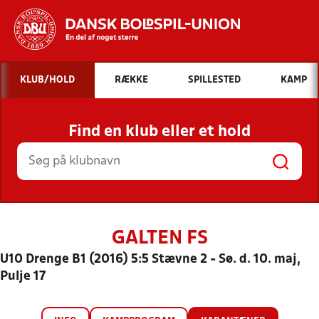
Hvad vil du søge efter?
KLUB/HOLD
RÆKKE
SPILLESTED
KAMP
INDHOLD OG NYHEDER
Find en klub eller et hold
STILLINGER, RESULTATER, KLUBBER OG
HOLD
GALTEN FS
U10 Drenge B1 (2016) 5:5 Stævne 2 - Sø. d. 10. maj,
Pulje 17