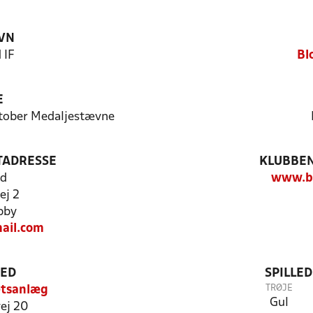
VN
 IF
Bl
E
oktober Medaljestævne
TADRESSE
KLUBBEN
nd
www.bl
ej 2
bby
ail.com
TED
SPILLE
TRØJE
ætsanlæg
Gul
ej 20