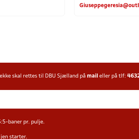
Giuseppegeresia@out
ke skal rettes til DBU Sjælland på
mail
eller på tlf:
463
:5-baner pr. pulje.
jen starter.