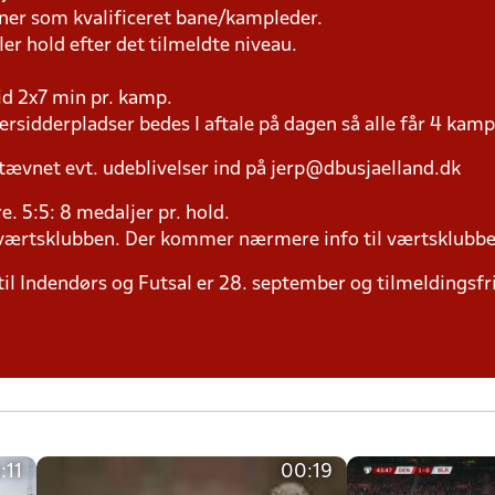
æner som kvalificeret bane/kampleder.
ller hold efter det tilmeldte niveau.
tid 2x7 min pr. kamp.
versidderpladser bedes I aftale på dagen så alle får 4 kamp
tævnet evt. udeblivelser ind på jerp@dbusjaelland.dk
ere. 5:5: 8 medaljer pr. hold.
il værtsklubben. Der kommer nærmere info til værtsklubbe
til Indendørs og Futsal er 28. september og tilmeldingsfri
:11
00:19