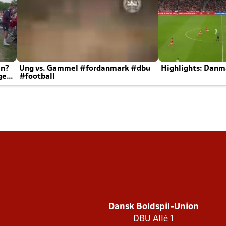
en?
Ung vs. Gammel #fordanmark #dbu
Highlights: Danma
ger
#football
Dansk Boldspil-Union
DBU Allé 1