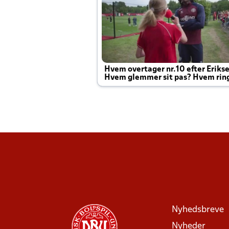
Hvem overtager nr.10 efter Eriks
Hvem glemmer sit pas? Hvem rin
Joachim altid til efter kampe?
Nyhedsbreve
Nyheder