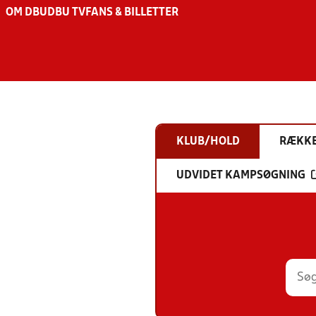
OM DBU
DBU TV
FANS & BILLETTER
KLUB/HOLD
RÆKK
UDVIDET KAMPSØGNING