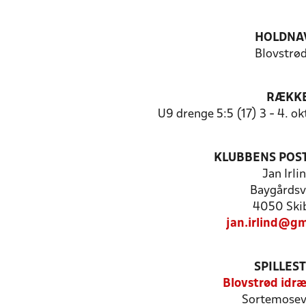
HOLDNA
Blovstrød
RÆKK
U9 drenge 5:5 (17) 3 - 4. 
KLUBBENS POS
Jan Irli
Baygårdsv
4050 Ski
jan.irlind@gm
SPILLES
Blovstrød idr
Sortemosev