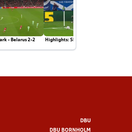
rk - Belarus 2-2
Highlights: Skotland - Danmark 4-2
J
E
DBU
DBU BORNHOLM