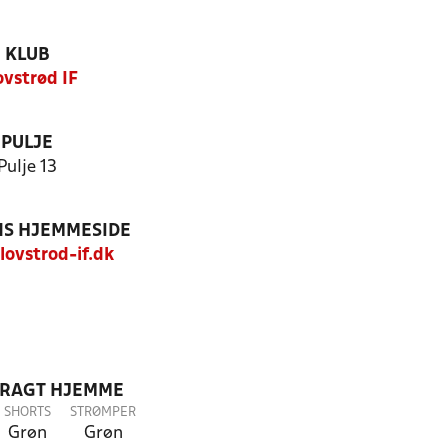
KLUB
ovstrød IF
PULJE
Pulje 13
S HJEMMESIDE
ovstrod-if.dk
DRAGT HJEMME
SHORTS
STRØMPER
Grøn
Grøn