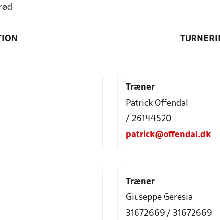
rød
TION
TURNERI
Træner
Patrick Offendal
/ 26144520
patrick@offendal.dk
Træner
Giuseppe Geresia
31672669 / 31672669