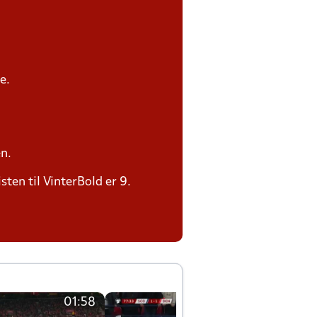
e.
n.
sten til VinterBold er 9.
01:58
01:58