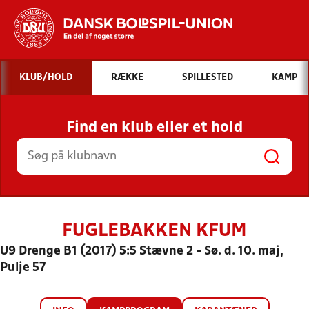
Hvad vil du søge efter?
KLUB/HOLD
RÆKKE
SPILLESTED
KAMP
INDHOLD OG NYHEDER
Find en klub eller et hold
STILLINGER, RESULTATER, KLUBBER OG
HOLD
FUGLEBAKKEN KFUM
U9 Drenge B1 (2017) 5:5 Stævne 2 - Sø. d. 10. maj,
Pulje 57