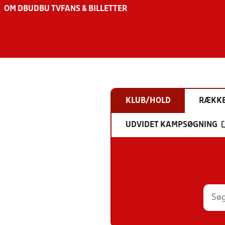
OM DBU
DBU TV
FANS & BILLETTER
KLUB/HOLD
RÆKK
UDVIDET KAMPSØGNING