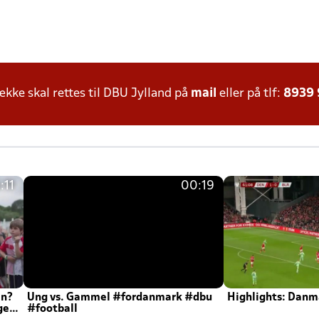
ke skal rettes til DBU Jylland på
mail
eller på tlf:
8939
:11
00:19
en?
Ung vs. Gammel #fordanmark #dbu
Highlights: Danma
ger
#football