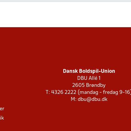
Dansk Boldspil-Union
DBU Allé 1
2605 Brøndby
T: 4326 2222 (mandag - fredag 9-16
M:
dbu@dbu.dk
ger
ik