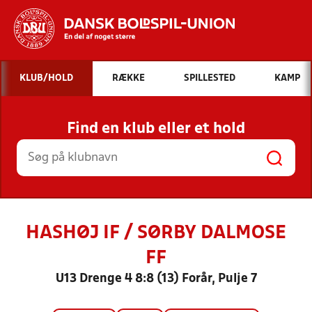
Hvad vil du søge efter?
KLUB/HOLD
RÆKKE
SPILLESTED
KAMP
INDHOLD OG NYHEDER
Find en klub eller et hold
STILLINGER, RESULTATER, KLUBBER OG
HOLD
HASHØJ IF / SØRBY DALMOSE
FF
U13 Drenge 4 8:8 (13) Forår, Pulje 7