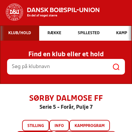
Hvad vil du søge efter?
KLUB/HOLD
RÆKKE
SPILLESTED
KAMP
INDHOLD OG NYHEDER
Find en klub eller et hold
STILLINGER, RESULTATER, KLUBBER OG
HOLD
SØRBY DALMOSE FF
Serie 5 - Forår, Pulje 7
STILLING
INFO
KAMPPROGRAM