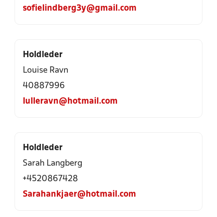
sofielindberg3y@gmail.com
Holdleder
Louise Ravn
40887996
lulleravn@hotmail.com
Holdleder
Sarah Langberg
+4520867428
Sarahankjaer@hotmail.com