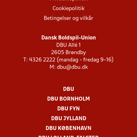
Cookiepolitik
Betingelser og vilkår
Dansk Boldspil-Union
DBU Allé 1
2605 Brøndby
T: 4326 2222 (mandag - fredag 9-16)
M:
dbu@dbu.dk
DBU
DBU BORNHOLM
DBU FYN
DBU JYLLAND
DBU KØBENHAVN