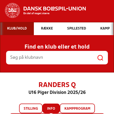
Hvad vil du søge efter?
KLUB/HOLD
RÆKKE
SPILLESTED
KAMP
INDHOLD OG NYHEDER
Find en klub eller et hold
STILLINGER, RESULTATER, KLUBBER OG
HOLD
RANDERS Q
U16 Piger Division 2025/26
STILLING
INFO
KAMPPROGRAM