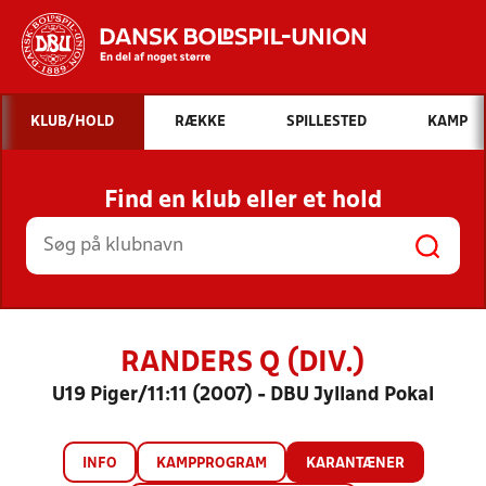
Hvad vil du søge efter?
KLUB/HOLD
RÆKKE
SPILLESTED
KAMP
INDHOLD OG NYHEDER
Find en klub eller et hold
STILLINGER, RESULTATER, KLUBBER OG
HOLD
RANDERS Q (DIV.)
U19 Piger/11:11 (2007) - DBU Jylland Pokal
INFO
KAMPPROGRAM
KARANTÆNER