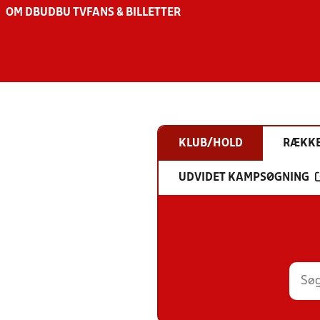
OM DBU
DBU TV
FANS & BILLETTER
KLUB/HOLD
RÆKK
UDVIDET KAMPSØGNING