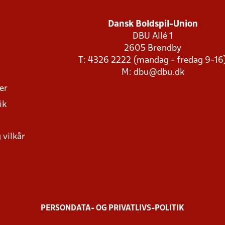
Dansk Boldspil-Union
DBU Allé 1
2605 Brøndby
T: 4326 2222 (mandag - fredag 9-16
M:
dbu@dbu.dk
ger
ik
 vilkår
PERSONDATA- OG PRIVATLIVS-POLITIK