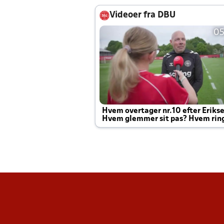
Videoer fra DBU
05
Hvem overtager nr.10 efter Eriks
Hvem glemmer sit pas? Hvem rin
Joachim altid til efter kampe?