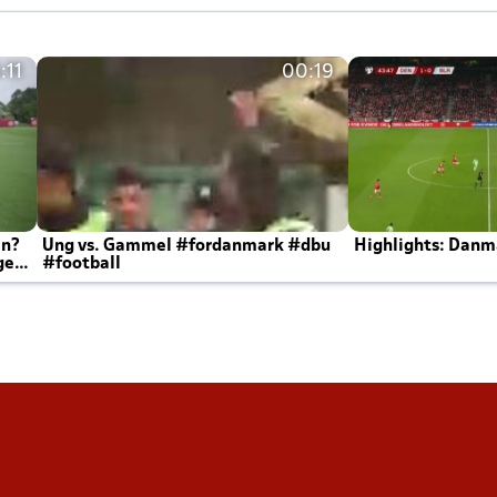
:11
00:19
en?
Ung vs. Gammel #fordanmark #dbu
Highlights: Danma
ger
#football