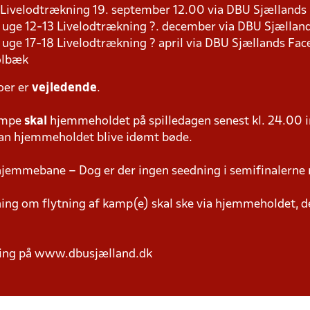
8 Livelodtrækning 19. september 12.00 via DBU Sjælland
s i uge 12-13 Livelodtrækning ?. december via DBU Sjælla
 i uge 17-18 Livelodtrækning ? april via DBU Sjællands Fa
olbæk
oer er
vejledende
.
ampe
skal
hjemmeholdet på spilledagen senest kl. 24.00 i
 kan hjemmeholdet blive idømt bøde.
hjemmebane – Dog er der ingen seedning i semifinalerne 
g om flytning af kamp(e) skal ske via hjemmeholdet, der
ring på www.dbusjælland.dk