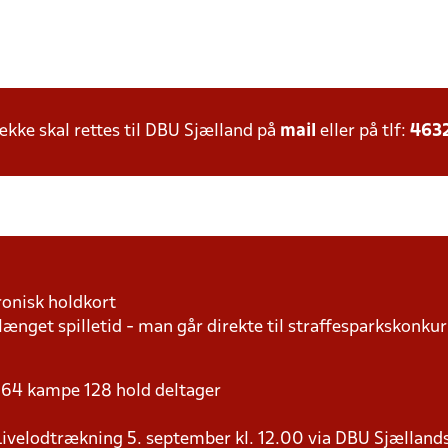
ke skal rettes til DBU Sjælland på
mail
eller på tlf:
463
ronisk holdkort
længet spilletid - man går direkte til straffesparkskonkur
 - 64 kampe 128 hold deltager
9 Livelodtrækning 5. september kl. 12.00 via DBU Sjællan