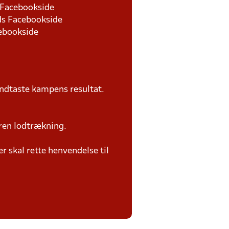
s Facebookside
nds Facebookside
cebookside
ndtaste kampens resultat.
ren lodtrækning.
 skal rette henvendelse til