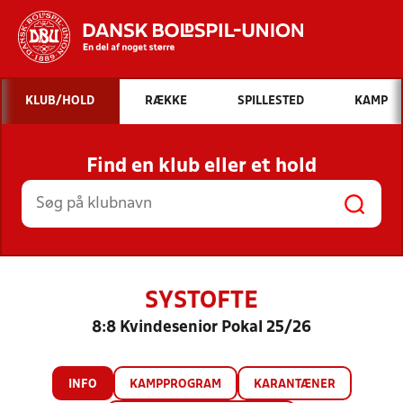
Hvad vil du søge efter?
KLUB/HOLD
RÆKKE
SPILLESTED
KAMP
INDHOLD OG NYHEDER
Find en klub eller et hold
STILLINGER, RESULTATER, KLUBBER OG
HOLD
SYSTOFTE
8:8 Kvindesenior Pokal 25/26
INFO
KAMPPROGRAM
KARANTÆNER