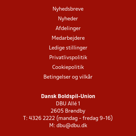
Nyhedsbreve
Nyheder
Afdelinger
Medarbejdere
Ledige stillinger
Privatlivspolitik
Cookiepolitik
Betingelser og vilkår
Dansk Boldspil-Union
DBU Allé 1
2605 Brøndby
T: 4326 2222 (mandag - fredag 9-16)
M:
dbu@dbu.dk