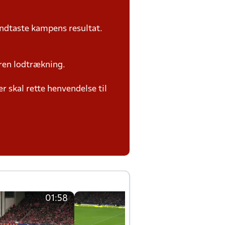
ndtaste kampens resultat.
ren lodtrækning.
 skal rette henvendelse til
01:58
01:58