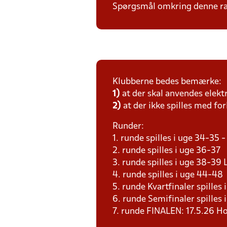
Spørgsmål omkring denne ræk
Klubberne bedes bemærke:
1)
at der skal anvendes elekt
2)
at der ikke spilles med for
Runder:
1. runde spilles i uge 34-35
2. runde spilles i uge 36-37
3. runde spilles i uge 38-3
4. runde spilles i uge 44-4
5. runde Kvartfinaler spille
6. runde Semifinaler spilles
7. runde FINALEN: 17.5.26 H