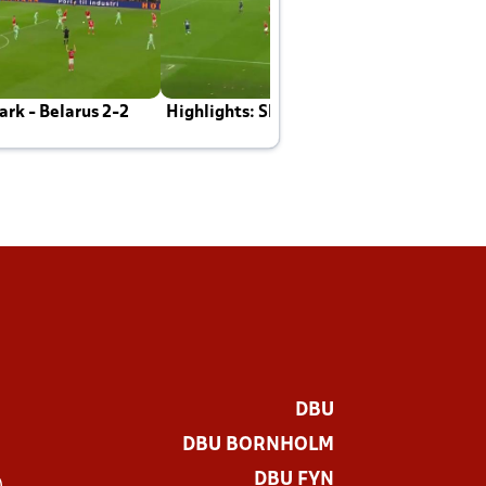
rk - Belarus 2-2
Highlights: Skotland - Danmark 4-2
J
E
DBU
DBU BORNHOLM
DBU FYN