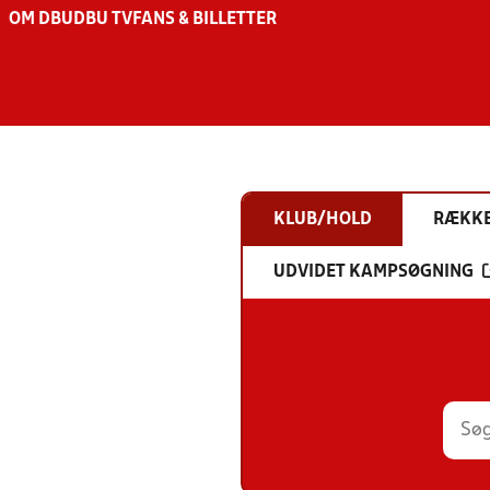
OM DBU
DBU TV
FANS & BILLETTER
KLUB/HOLD
RÆKK
UDVIDET KAMPSØGNING