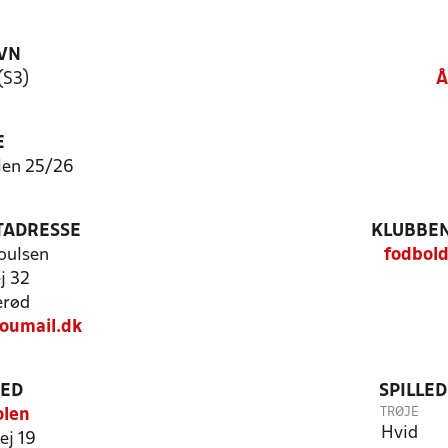
VN
(S3)
Å
E
len 25/26
TADRESSE
KLUBBEN
oulsen
fodbold
j 32
erød
oumail.dk
TED
SPILLE
TRØJE
olen
Hvid
ej 19