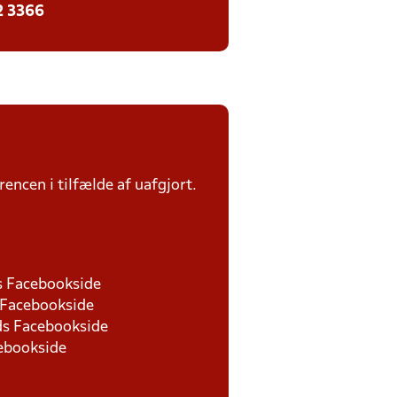
2 3366
rencen i tilfælde af uafgjort.
ds Facebookside
s Facebookside
nds Facebookside
cebookside