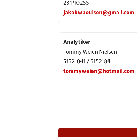
23440255
jakobwpoulsen@gmail.com
Analytiker
Tommy Weien Nielsen
51521841 / 51521841
tommyweien@hotmail.com