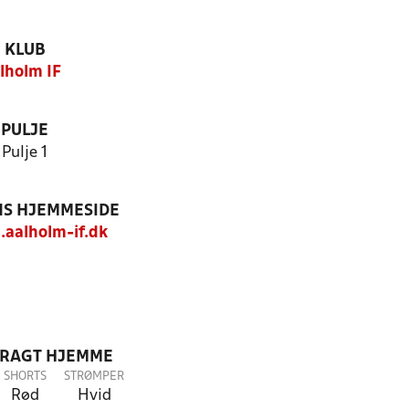
KLUB
lholm IF
PULJE
Pulje 1
S HJEMMESIDE
.aalholm-if.dk
DRAGT HJEMME
SHORTS
STRØMPER
Rød
Hvid