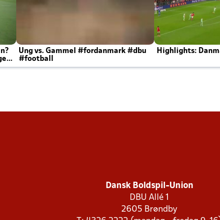
en?
Ung vs. Gammel #fordanmark #dbu
Highlights: Danma
ger
#football
Dansk Boldspil-Union
DBU Allé 1
2605 Brøndby