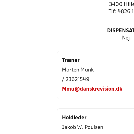
3400 Hill
Tlf: 4826 
DISPENSA
Nej
Træner
Morten Munk
/ 23621549
Mmu@danskrevision.dk
Holdleder
Jakob W. Poulsen