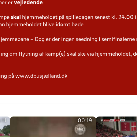
oer er
vejledende
.
ampe
skal
hjemmeholdet på spilledagen senest kl. 24.00 i
 kan hjemmeholdet blive idømt bøde.
hjemmebane – Dog er der ingen seedning i semifinalerne 
g om flytning af kamp(e) skal ske via hjemmeholdet, der
ring på www.dbusjælland.dk
:11
00:19