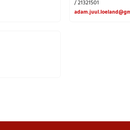
/ 21321501
adam.juul.loeland@gm