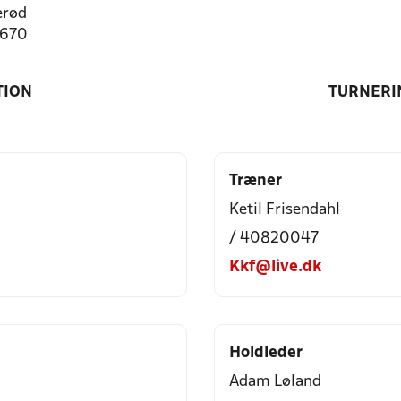
erød
1670
TION
TURNERI
Træner
Ketil Frisendahl
/ 40820047
Kkf@live.dk
Holdleder
Adam Løland