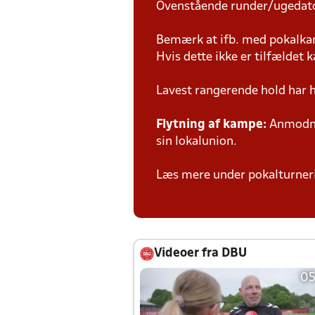
Ovenstående runder/ugedat
Bemærk at ifb. med pokalk
Hvis dette ikke er tilfældet
Lavest rangerende hold har 
Flytning af kampe:
Anmodnin
sin lokalunion.
Læs mere under pokalturne
Videoer fra DBU
05