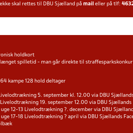
ke skal rettes til DBU Sjælland på
mail
eller på tlf:
463
ronisk holdkort
længet spilletid - man går direkte til straffesparkskonkur
 - 64 kampe 128 hold deltager
9 Livelodtrækning 5. september kl. 12.00 via DBU Sjællan
8 Livelodtrækning 19. september 12.00 via DBU Sjælland
s i uge 12-13 Livelodtrækning ?. december via DBU Sjælla
 i uge 17-18 Livelodtrækning ? april via DBU Sjællands Fa
olbæk