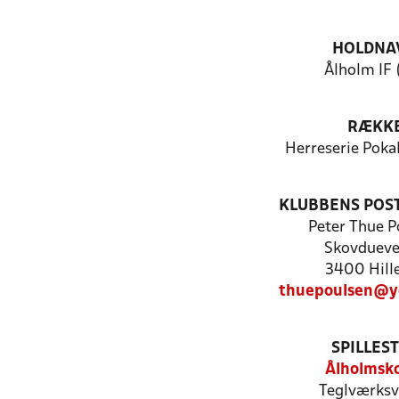
HOLDNA
Ålholm IF 
RÆKK
Herreserie Poka
KLUBBENS POS
Peter Thue P
Skovdueve
3400 Hill
thuepoulsen@y
SPILLES
Ålholmsk
Teglværksv