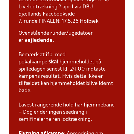
Livelodtrækning ? april via DBU
Sjællands Facebookside
7. runde FINALEN: 17.5.26 Holbæk
Ovenstående runder/ugedatoer
er
vejledende
.
Bemærk at ifb. med
pokalkampe
skal
hjemmeholdet på
spilledagen senest kl. 24.00 indtaste
kampens resultat. Hvis dette ikke er
tilfældet kan hjemmeholdet blive idømt
bøde.
Lavest rangerende hold har hjemmebane
– Dog er der ingen seedning i
semifinalerne ren lodtrækning.
Flytning af kampe:
Anmodning om