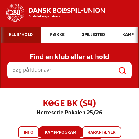
Hvad vil du søge efter?
KLUB/HOLD
RÆKKE
SPILLESTED
KAMP
INDHOLD OG NYHEDER
Find en klub eller et hold
STILLINGER, RESULTATER, KLUBBER OG
HOLD
KØGE BK (S4)
Herreserie Pokalen 25/26
INFO
KAMPPROGRAM
KARANTÆNER