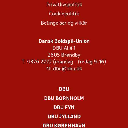
Privatlivspolitik
Cookiepolitik
Betingelser og vilkår
Dansk Boldspil-Union
DBU Allé 1
2605 Brøndby
T: 4326 2222 (mandag - fredag 9-16)
M:
dbu@dbu.dk
DBU
DBU BORNHOLM
DBU FYN
DBU JYLLAND
DBU KØBENHAVN