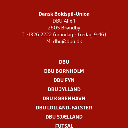
Dansk Boldspil-Union
DBU Allé 1
2605 Brøndby
T: 4326 2222 (mandag - fredag 9-16)
M:
dbu@dbu.dk
DBU
DBU BORNHOLM
DBU FYN
DBU JYLLAND
DBU KØBENHAVN
DBU LOLLAND-FALSTER
DBU SJÆLLAND
FUTSAL