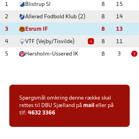
1
Blistrup SI
8
15
2
Allerød Fodbold Klub (2)
8
14
3
Esrum IF
8
13
4
VTF (Vejby/Tisvilde)
8
11
i
5
Hørsholm-Usserød IK
8
3
!
Spørgsmål omkring denne række skal
rettes til DBU Sjælland på
mail
eller på
tlf:
4632 3366