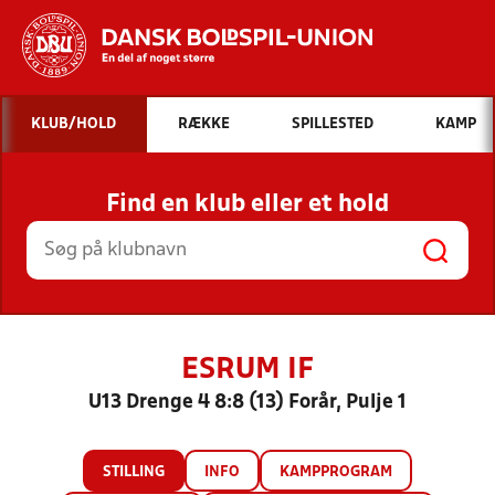
Hvad vil du søge efter?
KLUB/HOLD
RÆKKE
SPILLESTED
KAMP
INDHOLD OG NYHEDER
Find en klub eller et hold
STILLINGER, RESULTATER, KLUBBER OG
HOLD
ESRUM IF
U13 Drenge 4 8:8 (13) Forår, Pulje 1
STILLING
INFO
KAMPPROGRAM