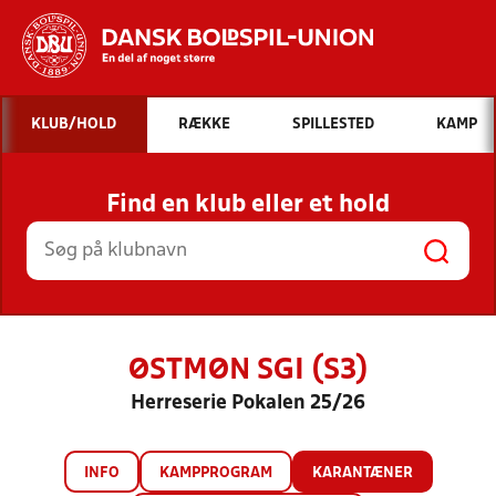
Hvad vil du søge efter?
KLUB/HOLD
RÆKKE
SPILLESTED
KAMP
INDHOLD OG NYHEDER
Find en klub eller et hold
STILLINGER, RESULTATER, KLUBBER OG
HOLD
ØSTMØN SGI (S3)
Herreserie Pokalen 25/26
INFO
KAMPPROGRAM
KARANTÆNER