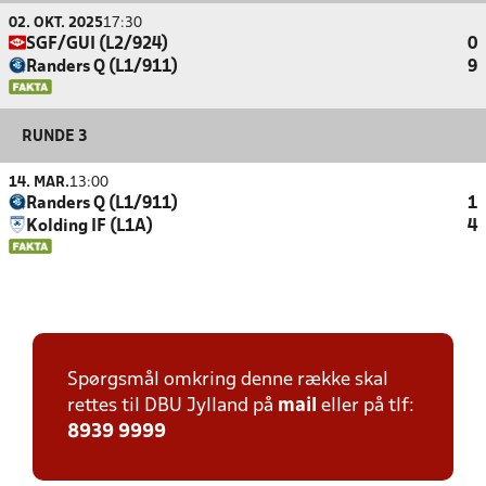
02. OKT. 2025
17:30
SGF/GUI (L2/924)
0
Randers Q (L1/911)
9
RUNDE 3
14. MAR.
13:00
Randers Q (L1/911)
1
Kolding IF (L1A)
4
Spørgsmål omkring denne række skal
rettes til DBU Jylland på
mail
eller på tlf:
8939 9999