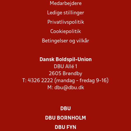
Medarbejdere
Ledige stillinger
Privatlivspolitik
Cookiepolitik
Betingelser og vilkår
Dansk Boldspil-Union
DBU Allé 1
2605 Brøndby
T: 4326 2222 (mandag - fredag 9-16)
M:
dbu@dbu.dk
DBU
DBU BORNHOLM
DBU FYN