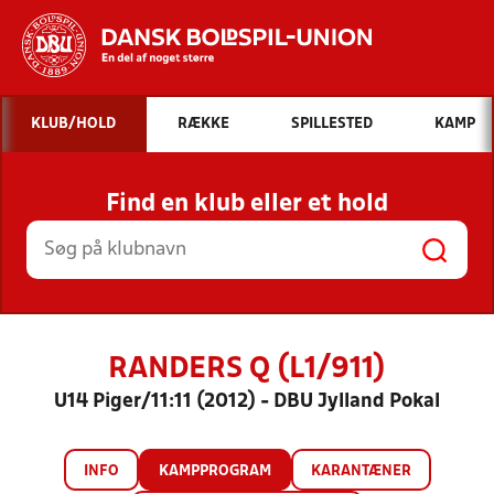
Hvad vil du søge efter?
KLUB/HOLD
RÆKKE
SPILLESTED
KAMP
INDHOLD OG NYHEDER
Find en klub eller et hold
STILLINGER, RESULTATER, KLUBBER OG
HOLD
RANDERS Q (L1/911)
U14 Piger/11:11 (2012) - DBU Jylland Pokal
INFO
KAMPPROGRAM
KARANTÆNER