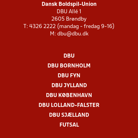
Dansk Boldspil-Union
DBU Allé 1
2605 Brøndby
T: 4326 2222 (mandag - fredag 9-16)
M:
dbu@dbu.dk
DBU
DBU BORNHOLM
DBU FYN
DBU JYLLAND
DBU KØBENHAVN
DBU LOLLAND-FALSTER
DBU SJÆLLAND
FUTSAL