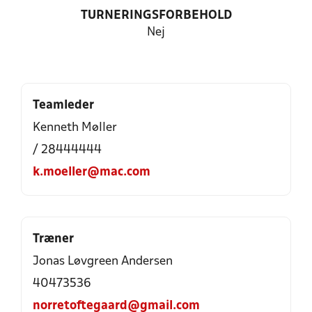
TURNERINGSFORBEHOLD
Nej
Teamleder
Kenneth Møller
/ 28444444
k.moeller@mac.com
Træner
Jonas Løvgreen Andersen
40473536
norretoftegaard@gmail.com