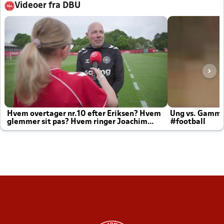
Videoer fra DBU
Hvem overtager nr.10 efter Eriksen? Hvem
Ung vs. Gamm
glemmer sit pas? Hvem ringer Joachim
#football
altid til efter kampe?