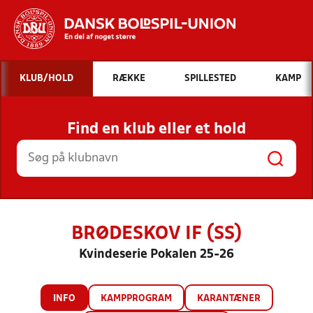
Hvad vil du søge efter?
KLUB/HOLD
RÆKKE
SPILLESTED
KAMP
INDHOLD OG NYHEDER
Find en klub eller et hold
STILLINGER, RESULTATER, KLUBBER OG
HOLD
BRØDESKOV IF (SS)
Kvindeserie Pokalen 25-26
INFO
KAMPPROGRAM
KARANTÆNER