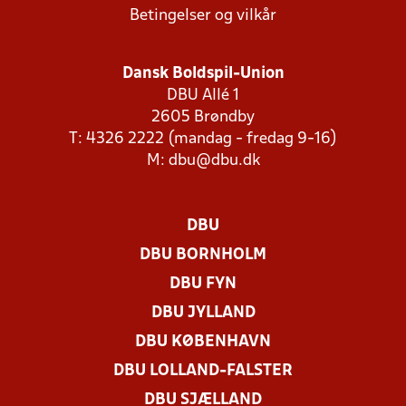
Betingelser og vilkår
Dansk Boldspil-Union
DBU Allé 1
2605 Brøndby
T: 4326 2222 (mandag - fredag 9-16)
M:
dbu@dbu.dk
DBU
DBU BORNHOLM
DBU FYN
DBU JYLLAND
DBU KØBENHAVN
DBU LOLLAND-FALSTER
DBU SJÆLLAND