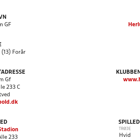
VN
m GF
Herl
E
 (13) Forår
TADRESSE
KLUBBEN
m Gf
www.h
le 233 C
tved
old.dk
TED
SPILLE
TRØJE
Stadion
Hvid
lle 233