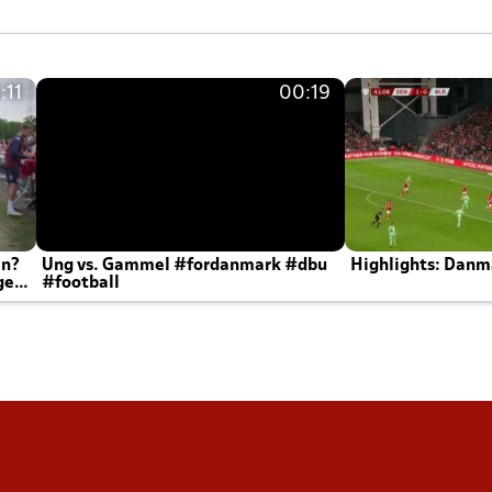
:11
00:19
en?
Ung vs. Gammel #fordanmark #dbu
Highlights: Danma
ger
#football