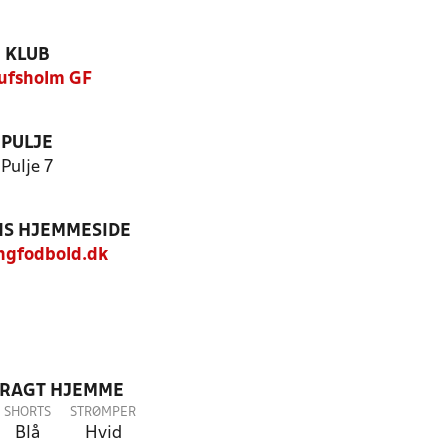
KLUB
ufsholm GF
PULJE
Pulje 7
S HJEMMESIDE
gfodbold.dk
DRAGT HJEMME
SHORTS
STRØMPER
Blå
Hvid