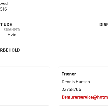
tved
0516
T UDE
DIS
STRØMPER
Hvid
ORBEHOLD
Træner
Dennis Hansen
22758766
Dsmurerservice@hotm