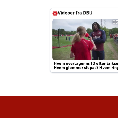
Videoer fra DBU
05
Hvem overtager nr.10 efter Eriks
Hvem glemmer sit pas? Hvem rin
Joachim altid til efter kampe?