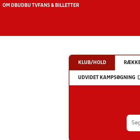
OM DBU
DBU TV
FANS & BILLETTER
KLUB/HOLD
RÆKK
UDVIDET KAMPSØGNING