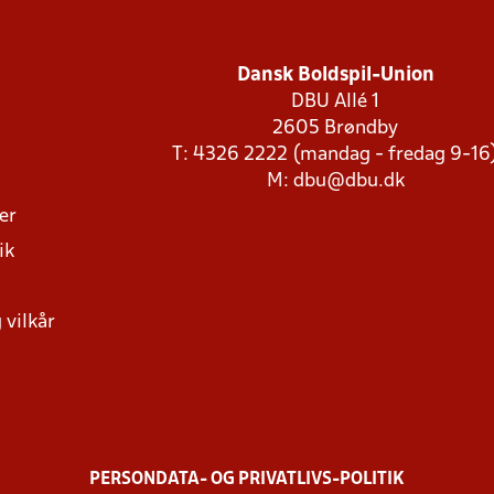
Dansk Boldspil-Union
DBU Allé 1
2605 Brøndby
T: 4326 2222 (mandag - fredag 9-16
M:
dbu@dbu.dk
ger
ik
 vilkår
PERSONDATA- OG PRIVATLIVS-POLITIK