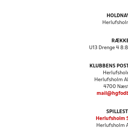
HOLDNA
Herlufshol
RÆKK
U13 Drenge 4 8:8
KLUBBENS POS
Herlufshol
Herlufsholm Al
4700 Næs
mail@hgfodb
SPILLES
Herlufsholm 
Herlufsholm A