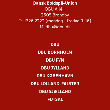
Dansk Boldspil-Union
DBU Allé 1
2605 Brøndby
T: 4326 2222 (mandag - fredag 9-16)
M:
dbu@dbu.dk
DBU
DBU BORNHOLM
DBU FYN
DBU JYLLAND
DBU KØBENHAVN
DBU LOLLAND-FALSTER
DBU SJÆLLAND
FUTSAL