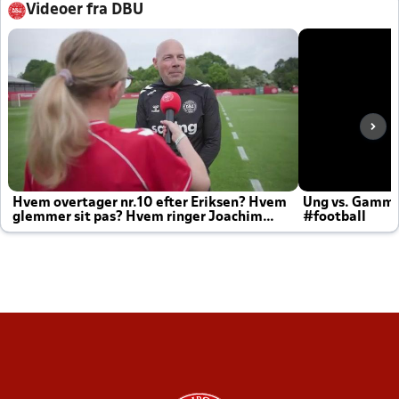
Videoer fra DBU
Hvem overtager nr.10 efter Eriksen? Hvem
Ung vs. Gamm
glemmer sit pas? Hvem ringer Joachim
#football
altid til efter kampe?