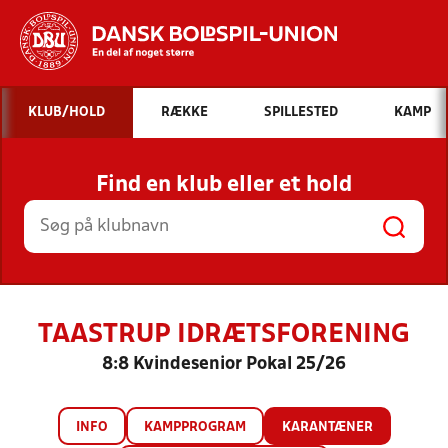
Hvad vil du søge efter?
KLUB/HOLD
RÆKKE
SPILLESTED
KAMP
INDHOLD OG NYHEDER
Find en klub eller et hold
STILLINGER, RESULTATER, KLUBBER OG
HOLD
TAASTRUP IDRÆTSFORENING
8:8 Kvindesenior Pokal 25/26
INFO
KAMPPROGRAM
KARANTÆNER