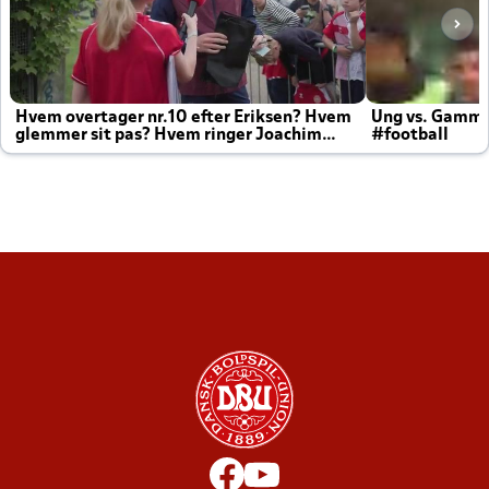
Hvem overtager nr.10 efter Eriksen? Hvem
Ung vs. Gamm
glemmer sit pas? Hvem ringer Joachim
#football
altid til efter kampe?