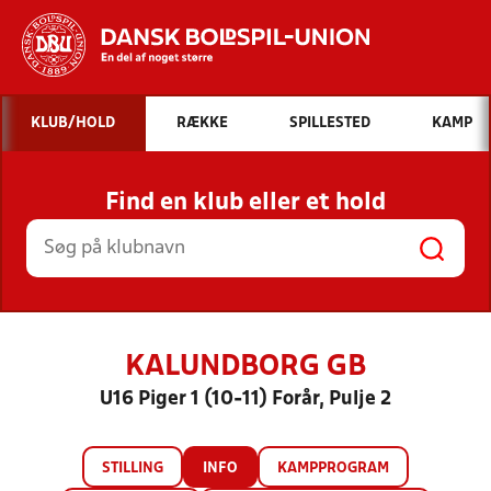
Hvad vil du søge efter?
KLUB/HOLD
RÆKKE
SPILLESTED
KAMP
INDHOLD OG NYHEDER
Find en klub eller et hold
STILLINGER, RESULTATER, KLUBBER OG
HOLD
KALUNDBORG GB
U16 Piger 1 (10-11) Forår, Pulje 2
STILLING
INFO
KAMPPROGRAM