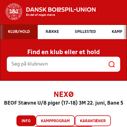
Hvad vil du søge efter?
KLUB/HOLD
RÆKKE
SPILLESTED
KAMP
INDHOLD OG NYHEDER
Find en klub eller et hold
STILLINGER, RESULTATER, KLUBBER OG
HOLD
NEXØ
BEOF Stævne U/8 piger (17-18) 3M 22. juni, Bane 5
INFO
KAMPPROGRAM
KARANTÆNER