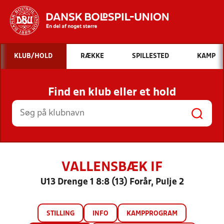
Hvad vil du søge efter?
KLUB/HOLD
RÆKKE
SPILLESTED
KAMP
INDHOLD OG NYHEDER
Find en klub eller et hold
STILLINGER, RESULTATER, KLUBBER OG
HOLD
VALLENSBÆK IF
U13 Drenge 1 8:8 (13) Forår, Pulje 2
STILLING
INFO
KAMPPROGRAM