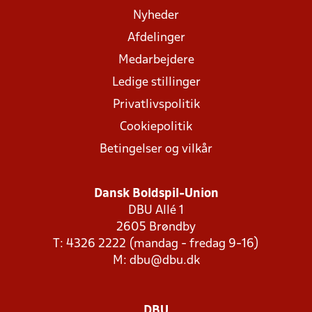
Nyheder
Afdelinger
Medarbejdere
Ledige stillinger
Privatlivspolitik
Cookiepolitik
Betingelser og vilkår
Dansk Boldspil-Union
DBU Allé 1
2605 Brøndby
T: 4326 2222 (mandag - fredag 9-16)
M:
dbu@dbu.dk
DBU