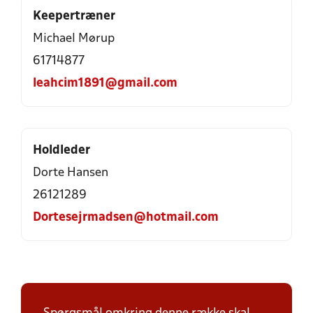
Keepertræner
Michael Mørup
61714877
leahcim1891@gmail.com
Holdleder
Dorte Hansen
26121289
Dortesejrmadsen@hotmail.com