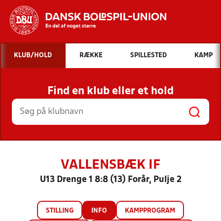
Hvad vil du søge efter?
KLUB/HOLD
RÆKKE
SPILLESTED
KAMP
INDHOLD OG NYHEDER
Find en klub eller et hold
STILLINGER, RESULTATER, KLUBBER OG
HOLD
VALLENSBÆK IF
U13 Drenge 1 8:8 (13) Forår, Pulje 2
STILLING
INFO
KAMPPROGRAM