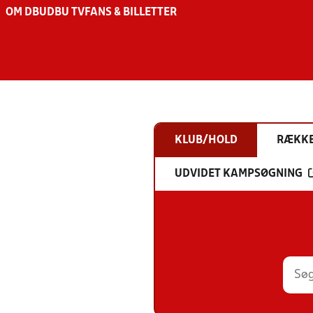
OM DBU
DBU TV
FANS & BILLETTER
KLUB/HOLD
RÆKK
UDVIDET KAMPSØGNING