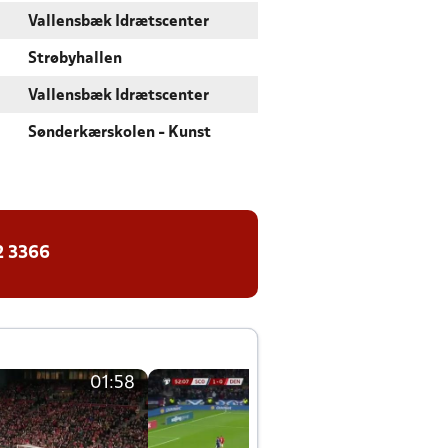
Vallensbæk Idrætscenter
Strøbyhallen
Vallensbæk Idrætscenter
Sønderkærskolen - Kunst
2 3366
01:58
01:58