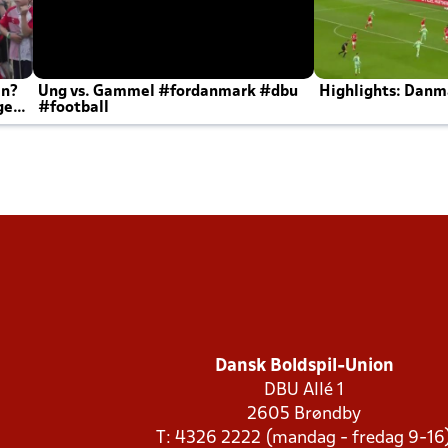
en?
Ung vs. Gammel #fordanmark #dbu
Highlights: Danma
ger
#football
Dansk Boldspil-Union
DBU Allé 1
2605 Brøndby
T: 4326 2222 (mandag - fredag 9-16