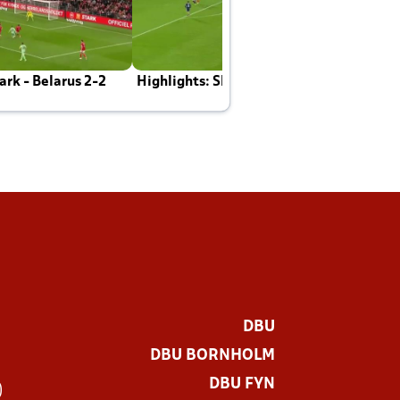
rk - Belarus 2-2
Highlights: Skotland - Danmark 4-2
J
E
DBU
DBU BORNHOLM
DBU FYN
)