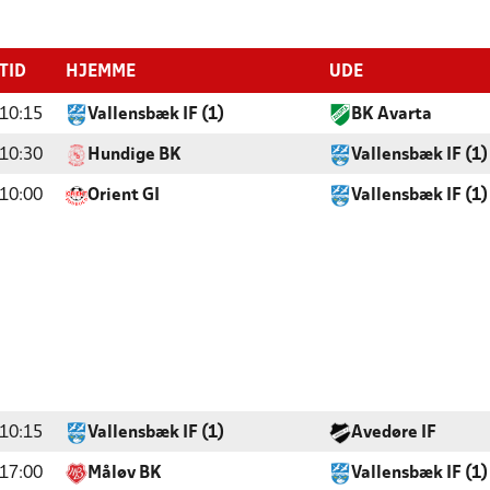
TID
HJEMME
UDE
10:15
Vallensbæk IF (1)
BK Avarta
10:30
Hundige BK
Vallensbæk IF (1)
10:00
Orient GI
Vallensbæk IF (1)
10:15
Vallensbæk IF (1)
Avedøre IF
17:00
Måløv BK
Vallensbæk IF (1)