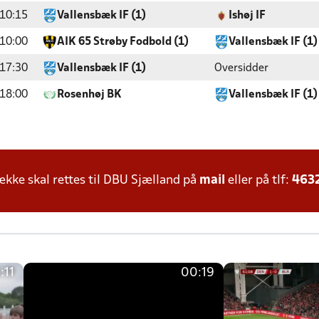
10:15
Vallensbæk IF (1)
Ishøj IF
10:00
AIK 65 Strøby Fodbold (1)
Vallensbæk IF (1)
17:30
Vallensbæk IF (1)
Oversidder
18:00
Rosenhøj BK
Vallensbæk IF (1)
ke skal rettes til DBU Sjælland på
mail
eller på tlf:
463
:11
00:19