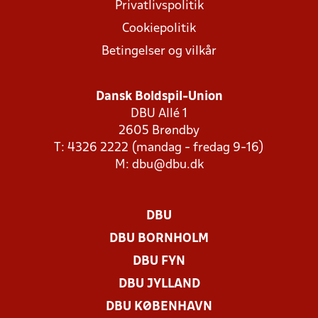
Privatlivspolitik
Cookiepolitik
Betingelser og vilkår
Dansk Boldspil-Union
DBU Allé 1
2605 Brøndby
T: 4326 2222 (mandag - fredag 9-16)
M:
dbu@dbu.dk
DBU
DBU BORNHOLM
DBU FYN
DBU JYLLAND
DBU KØBENHAVN