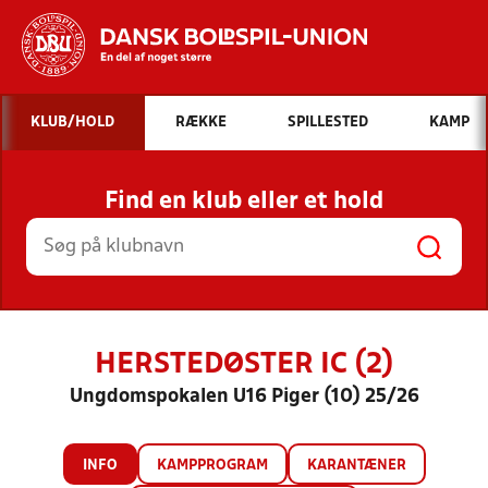
Hvad vil du søge efter?
KLUB/HOLD
RÆKKE
SPILLESTED
KAMP
INDHOLD OG NYHEDER
Find en klub eller et hold
STILLINGER, RESULTATER, KLUBBER OG
HOLD
HERSTEDØSTER IC (2)
Ungdomspokalen U16 Piger (10) 25/26
INFO
KAMPPROGRAM
KARANTÆNER