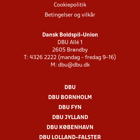
Cookiepolitik
Betingelser og vilkår
Dansk Boldspil-Union
DBU Allé 1
2605 Brøndby
T: 4326 2222 (mandag - fredag 9-16)
M:
dbu@dbu.dk
DBU
DBU BORNHOLM
DBU FYN
DBU JYLLAND
DBU KØBENHAVN
DBU LOLLAND-FALSTER