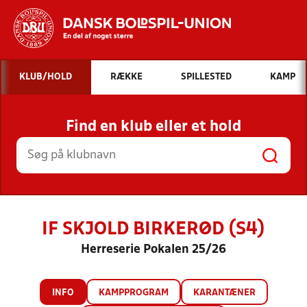
Hvad vil du søge efter?
KLUB/HOLD
RÆKKE
SPILLESTED
KAMP
INDHOLD OG NYHEDER
Find en klub eller et hold
STILLINGER, RESULTATER, KLUBBER OG
HOLD
IF SKJOLD BIRKERØD (S4)
Herreserie Pokalen 25/26
INFO
KAMPPROGRAM
KARANTÆNER