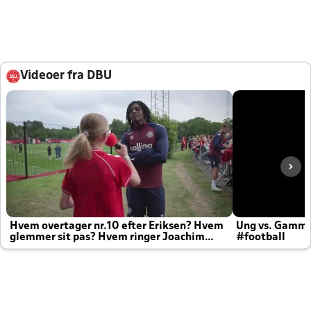
Videoer fra DBU
Hvem overtager nr.10 efter Eriksen? Hvem
Ung vs. Gamm
glemmer sit pas? Hvem ringer Joachim
#football
altid til efter kampe?