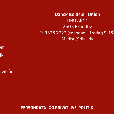
Dansk Boldspil-Union
DBU Allé 1
2605 Brøndby
T: 4326 2222 (mandag - fredag 9-16
M:
dbu@dbu.dk
ger
ik
 vilkår
PERSONDATA- OG PRIVATLIVS-POLITIK