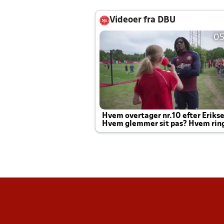
Videoer fra DBU
05
Hvem overtager nr.10 efter Eriks
Hvem glemmer sit pas? Hvem rin
Joachim altid til efter kampe?