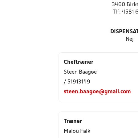
3460 Birk
Tlf: 4581 
DISPENSA
Nej
Cheftræner
Steen Baagøe
/ 51913149
steen.baagoe@gmail.com
Træner
Malou Falk