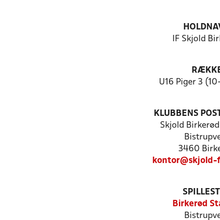
HOLDNA
IF Skjold Bi
RÆKK
U16 Piger 3 (10
KLUBBENS POS
Skjold Birkerø
Bistrupve
3460 Birk
kontor@skjold-
SPILLES
Birkerød St
Bistrupve