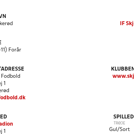
VN
rkerød
IF Sk
E
-11) Forår
TADRESSE
KLUBBEN
d Fodbold
www.skj
j 1
erød
fodbold.dk
TED
SPILLE
TRØJE
adion
Gul/Sort
j 1