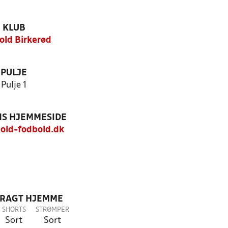
KLUB
jold Birkerød
PULJE
Pulje 1
S HJEMMESIDE
old-fodbold.dk
DRAGT HJEMME
SHORTS
STRØMPER
Sort
Sort