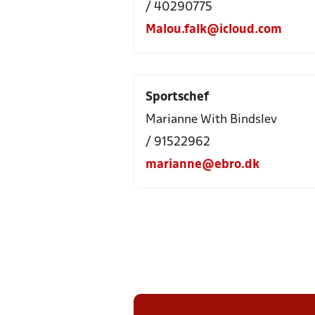
/ 40290775
Malou.falk@icloud.com
Sportschef
Marianne With Bindslev
/ 91522962
marianne@ebro.dk