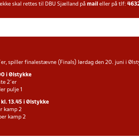
ke skal rettes til DBU Sjælland på
mail
eller på tlf:
463
r, spiller finalestævne (Finals) lørdag den 20. juni i Ølst
00 i Ølstykke
te 2´er
er pulje 1
 kl. 13.45 i Ølstykke
er kamp 2
aber kamp 2