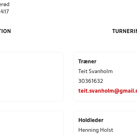
erød
6417
TION
TURNERI
Træner
Teit Svanholm
30361632
teit.svanholm@gmail
Holdleder
Henning Holst