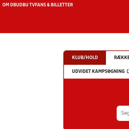
OM DBU
DBU TV
FANS & BILLETTER
KLUB/HOLD
RÆKK
UDVIDET KAMPSØGNING