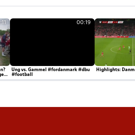
:11
00:19
en?
Ung vs. Gammel #fordanmark #dbu
Highlights: Danma
ger
#football