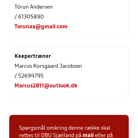
Tórun Andersen
/ 61305890
Torunaa@gmail.com
Keepertræner
Marcus Korsgaard Jacobsen
/ 52694795
Marcus2811@outlook.dk
Spørgsmål omkring denne række skal
rettes til DBU Sjælland på
mail
eller på