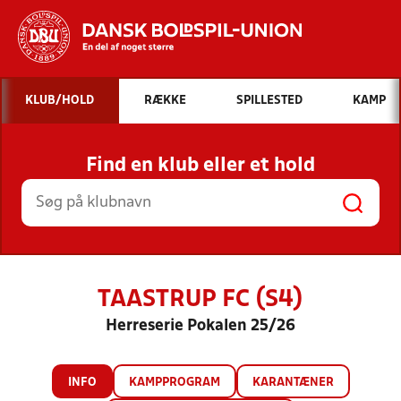
Hvad vil du søge efter?
KLUB/HOLD
RÆKKE
SPILLESTED
KAMP
INDHOLD OG NYHEDER
Find en klub eller et hold
STILLINGER, RESULTATER, KLUBBER OG
HOLD
TAASTRUP FC (S4)
Herreserie Pokalen 25/26
INFO
KAMPPROGRAM
KARANTÆNER