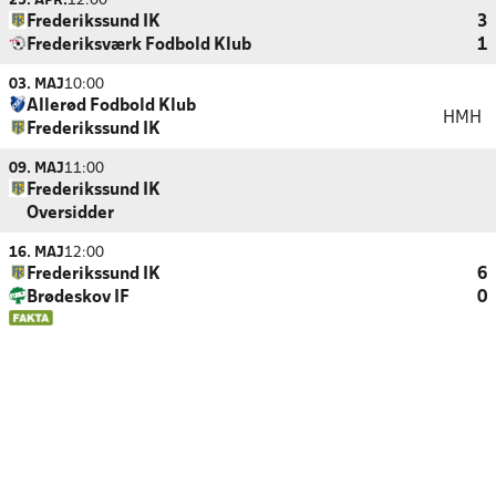
25. APR.
12:00
Frederikssund IK
3
Frederiksværk Fodbold Klub
1
03. MAJ
10:00
Allerød Fodbold Klub
HMH
Frederikssund IK
09. MAJ
11:00
Frederikssund IK
Oversidder
16. MAJ
12:00
Frederikssund IK
6
Brødeskov IF
0