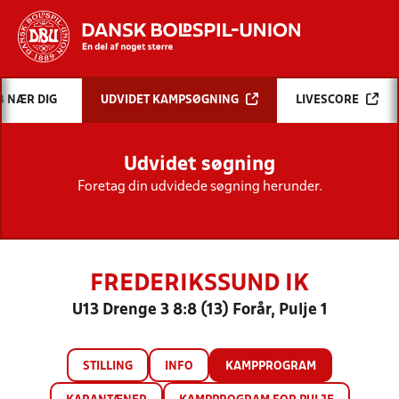
Hvad vil du søge efter?
B NÆR DIG
UDVIDET KAMPSØGNING
LIVESCORE
INDHOLD OG NYHEDER
Udvidet søgning
STILLINGER, RESULTATER, KLUBBER OG
HOLD
Foretag din udvidede søgning herunder.
FREDERIKSSUND IK
U13 Drenge 3 8:8 (13) Forår, Pulje 1
STILLING
INFO
KAMPPROGRAM