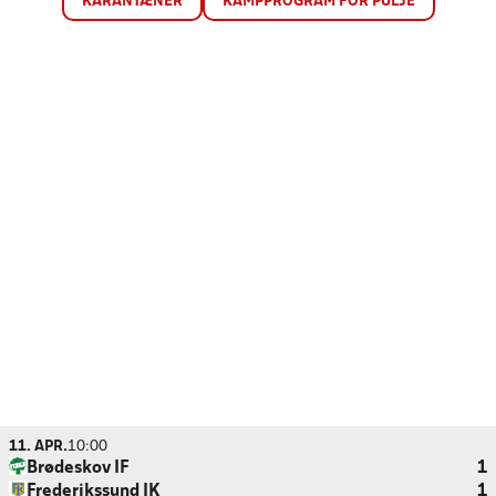
KARANTÆNER
KAMPPROGRAM FOR PULJE
11. APR.
10:00
Brødeskov IF
1
Frederikssund IK
1