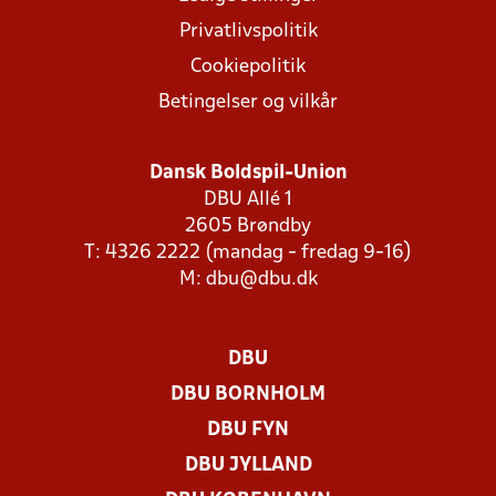
Privatlivspolitik
Cookiepolitik
Betingelser og vilkår
Dansk Boldspil-Union
DBU Allé 1
2605 Brøndby
T: 4326 2222 (mandag - fredag 9-16)
M:
dbu@dbu.dk
DBU
DBU BORNHOLM
DBU FYN
DBU JYLLAND