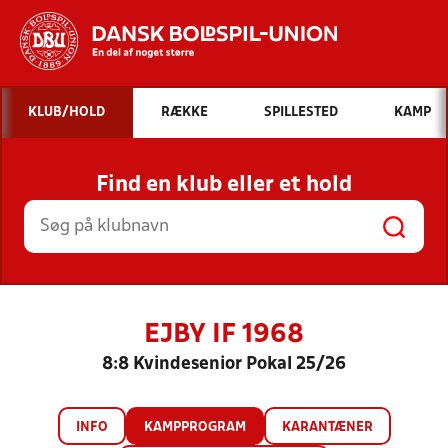
Hvad vil du søge efter?
KLUB/HOLD
RÆKKE
SPILLESTED
KAMP
INDHOLD OG NYHEDER
Find en klub eller et hold
STILLINGER, RESULTATER, KLUBBER OG
HOLD
EJBY IF 1968
8:8 Kvindesenior Pokal 25/26
INFO
KAMPPROGRAM
KARANTÆNER