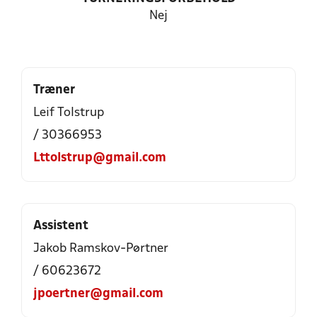
Nej
Træner
Leif Tolstrup
/ 30366953
Lttolstrup@gmail.com
Assistent
Jakob Ramskov-Pørtner
/ 60623672
jpoertner@gmail.com