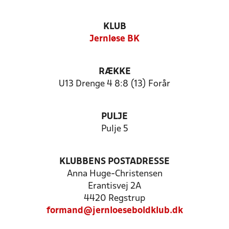
KLUB
Jernløse BK
RÆKKE
U13 Drenge 4 8:8 (13) Forår
PULJE
Pulje 5
KLUBBENS POSTADRESSE
Anna Huge-Christensen
Erantisvej 2A
4420 Regstrup
formand@jernloeseboldklub.dk