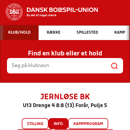
Hvad vil du søge efter?
KLUB/HOLD
RÆKKE
SPILLESTED
KAMP
INDHOLD OG NYHEDER
Find en klub eller et hold
STILLINGER, RESULTATER, KLUBBER OG
HOLD
JERNLØSE BK
U13 Drenge 4 8:8 (13) Forår, Pulje 5
STILLING
INFO
KAMPPROGRAM