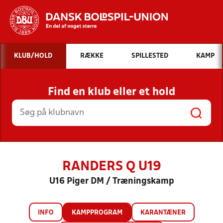
Hvad vil du søge efter?
KLUB/HOLD
RÆKKE
SPILLESTED
KAMP
INDHOLD OG NYHEDER
Find en klub eller et hold
STILLINGER, RESULTATER, KLUBBER OG
HOLD
RANDERS Q U19
U16 Piger DM / Træningskamp
INFO
KAMPPROGRAM
KARANTÆNER