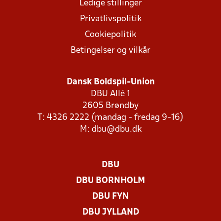
Ledige stillinger
Privatlivspolitik
Cookiepolitik
Betingelser og vilkår
Dansk Boldspil-Union
DBU Allé 1
2605 Brøndby
T: 4326 2222 (mandag - fredag 9-16)
M:
dbu@dbu.dk
DBU
DBU BORNHOLM
DBU FYN
DBU JYLLAND