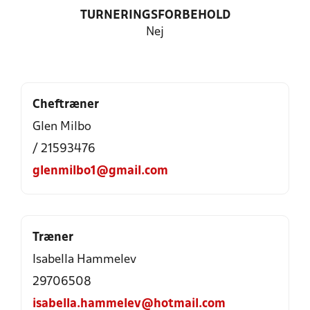
TURNERINGSFORBEHOLD
Nej
Cheftræner
Glen Milbo
/ 21593476
glenmilbo1@gmail.com
Træner
Isabella Hammelev
29706508
isabella.hammelev@hotmail.com