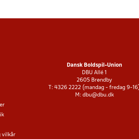
Dansk Boldspil-Union
DBU Allé 1
2605 Brøndby
T: 4326 2222 (mandag - fredag 9-16
M:
dbu@dbu.dk
ger
ik
 vilkår