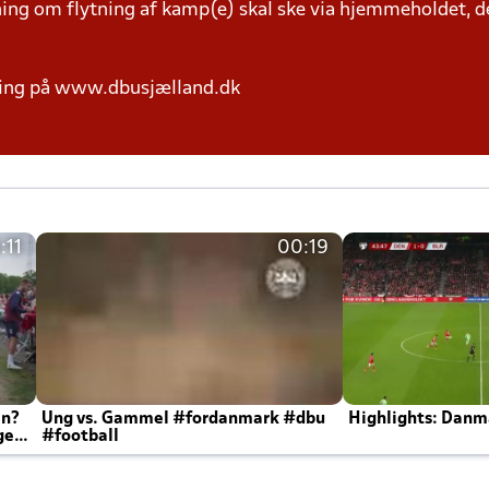
g om flytning af kamp(e) skal ske via hjemmeholdet, der
ring på www.dbusjælland.dk
:11
00:19
en?
Ung vs. Gammel #fordanmark #dbu
Highlights: Danma
ger
#football