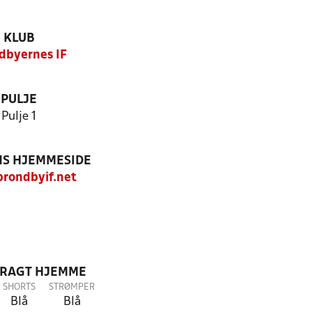
KLUB
dbyernes IF
PULJE
Pulje 1
S HJEMMESIDE
rondbyif.net
DRAGT HJEMME
SHORTS
STRØMPER
Blå
Blå