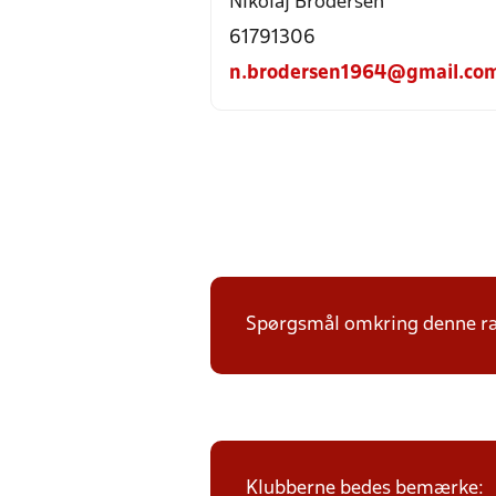
Nikolaj Brodersen
61791306
n.brodersen1964@gmail.co
Spørgsmål omkring denne ræk
Klubberne bedes bemærke: