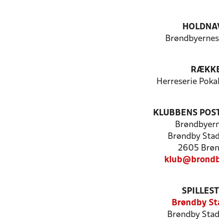
HOLDNA
Brøndbyernes 
RÆKK
Herreserie Poka
KLUBBENS POS
Brøndbyern
Brøndby Stad
2605 Brø
klub@brondb
SPILLES
Brøndby St
Brøndby Stad