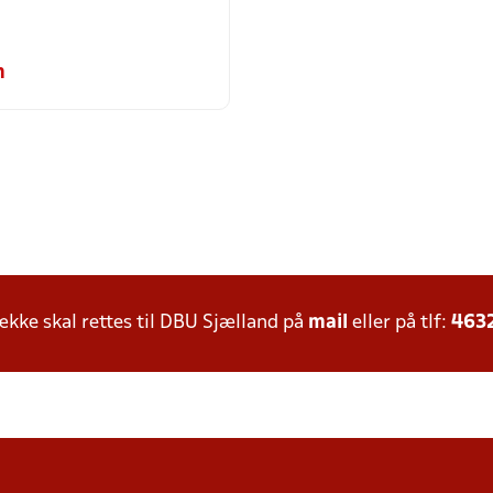
m
ke skal rettes til DBU Sjælland på
mail
eller på tlf:
463