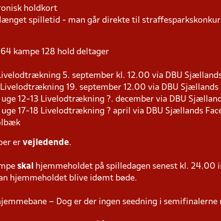
ronisk holdkort
længet spilletid - man går direkte til straffesparkskonkur
 - 64 kampe 128 hold deltager
9 Livelodtrækning 5. september kl. 12.00 via DBU Sjællan
8 Livelodtrækning 19. september 12.00 via DBU Sjælland
s i uge 12-13 Livelodtrækning ?. december via DBU Sjælla
 i uge 17-18 Livelodtrækning ? april via DBU Sjællands Fa
olbæk
oer er
vejledende
.
ampe
skal
hjemmeholdet på spilledagen senest kl. 24.00 i
 kan hjemmeholdet blive idømt bøde.
hjemmebane – Dog er der ingen seedning i semifinalerne 