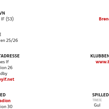
VN
IF (S3)
Brøn
E
len 25/26
TADRESSE
KLUBBEN
es If
www.b
ion 26
ndby
yif.net
TED
SPILLE
TRØJE
adion
Gul
ion 30