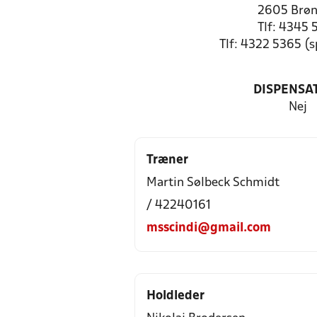
2605 Brø
Tlf: 4345 
Tlf: 4322 5365 (
DISPENSA
Nej
Træner
Martin Sølbeck Schmidt
/ 42240161
msscindi@gmail.com
Holdleder