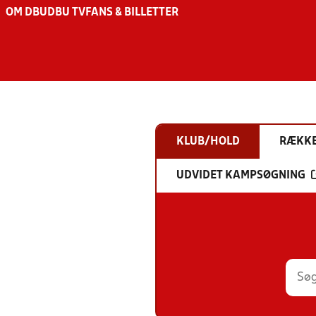
OM DBU
DBU TV
FANS & BILLETTER
KLUB/HOLD
RÆKK
UDVIDET KAMPSØGNING