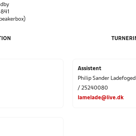
ndby
5841
speakerbox)
TION
TURNERI
Assistent
Philip Sander Ladefoged
/ 25240080
lamelade@live.dk