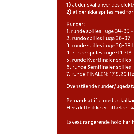
1)
at der skal anvendes elekt
2)
at der ikke spilles med for
Runder:
1. runde spilles i uge 34-35
2. runde spilles i uge 36-37
3. runde spilles i uge 38-3
4. runde spilles i uge 44-4
5. runde Kvartfinaler spille
6. runde Semifinaler spilles
7. runde FINALEN: 17.5.26 H
Ovenstående runder/ugedat
Bemærk at ifb. med pokalk
Hvis dette ikke er tilfældet
Lavest rangerende hold har 