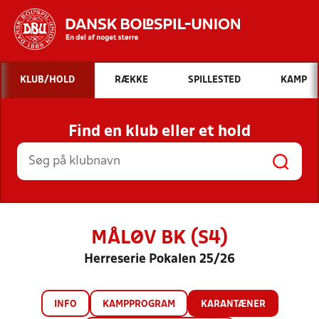
Hvad vil du søge efter?
KLUB/HOLD
RÆKKE
SPILLESTED
KAMP
INDHOLD OG NYHEDER
Find en klub eller et hold
STILLINGER, RESULTATER, KLUBBER OG
HOLD
MÅLØV BK (S4)
Herreserie Pokalen 25/26
INFO
KAMPPROGRAM
KARANTÆNER